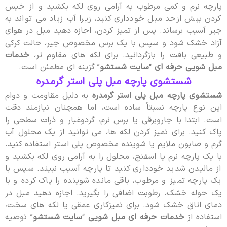
پارچه نرم و کمی مرطوب به آرامی روی لکه بکشید و از خیس
کردن بیش ازحد مبل خودداری کنید، زیرا آب زیاد می تواند به
جیر آسیب برساند. پس از تمیز کردن، اجازه دهید مبل در هوای
آزاد خشک شود و سپس با یک برس مخصوص جیر، حالت کرکی
و طبیعی بافت را بازگردانید. برای لکه های مقاوم تر،
خدمات
مبل شویی حرفه ای
“
سایت شستشو
” گزینه ای مطمئن است.
شستشوی پارچه مبل پلی‌ استر گرمدره
شستشوی پارچه مبل پلی استر گرمدره
به دلیل مقاومت و دوام
این نوع پارچه نسبتاً ساده است، اما همچنان نیازمند دقت
است. ابتدا با جاروبرقی یا برس نرم، گردوغبار و ذرات سطحی را
پاک کنید. برای تمیز کردن لکه ها، می توانید از یک محلول آب
گرم و صابون ملایم یا شوینده مخصوص پلی استر استفاده کنید.
با یک پارچه نرم یا اسفنج، محلول را به آرامی روی لکه بکشید و
از مالیدن شدید خودداری کنید تا پارچه آسیب نبیند. سپس با
یک پارچه تمیز و مرطوب، باقی مانده شوینده را پاک کرده و با
یک حوله خشک، رطوبت اضافی را بگیرید. اجازه دهید مبل در
دمای اتاق خشک شود. برای تمیزکاری عمقی یا لکه های سخت،
استفاده از
خدمات حرفه ای مبل شویی
“
سایت شستشو
” توصیه