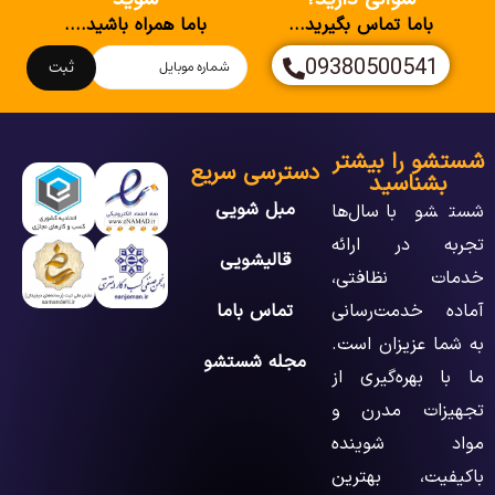
باما تماس بگیرید...
باما همراه باشید....
09380500541
ثبت
شستشو را بیشتر
دسترسی سریع
بشناسید
مبل شویی
شستشو با سال‌ها
تجربه در ارائه
قالیشویی
خدمات نظافتی،
آماده خدمت‌رسانی
تماس باما
به شما عزیزان است.
مجله شستشو
ما با بهره‌گیری از
تجهیزات مدرن و
مواد شوینده
باکیفیت، بهترین