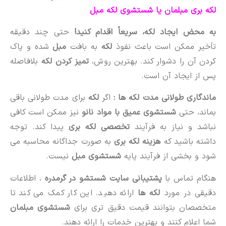
لکه بری مبلمان یا شستشوی لکه مبل
به محض ایجاد لکه، سریعاً اقدام کنید!
حتی چند دقیقه
تأخیر ممکن است باعث نفوذ
لکه
به بافت
مبل
شده و پاک
کردن آن را دشوار کند. بهترین روش،
تمیز کردن لکه
بلافاصله
پس از ایجاد آن است.
ماندگاری طولانی مدت لکه ها :
اگر
لکه
برای مدت طولانی باقی
بماند، حتی
شستشوی عمیق با مواد نانو
نیز ممکن است کافی
نباشد و نیاز به فرآیند
تخصصی لکه بری
پیدا کند. توجه
داشته باشید که
هزینه لکه بری
به صورت جداگانه محاسبه می
شود و بخشی از فرآیند پایه
شستشوی مبل
نیست.
هنگام تماس با
پشتیبانی سایت شستشو در گرمدره
، اطلاعات
دقیقی در مورد
لکه ها
ارائه دهید. این کار کمک می کند تا
متخصصان بتوانند قیمت دقیق تری برای
شستشوی مبلمان
شما اعلام کنند و بهترین خدمات را ارائه دهند.