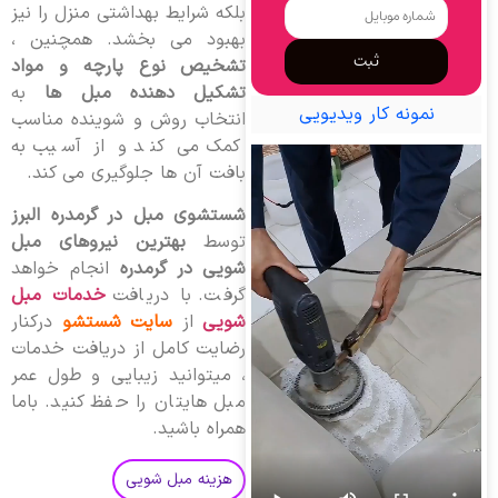
بلکه شرایط بهداشتی منزل را نیز
بهبود می بخشد. همچنین ،
ثبت
تشخیص نوع پارچه و مواد
تشکیل دهنده مبل ها
به
نمونه کار ویدیویی
انتخاب روش و شوینده مناسب
کمک می کند و از آسیب به
بافت آن ها جلوگیری می کند.
شستشوی مبل در گرمدره البرز
توسط
بهترین نیروهای مبل
شویی در گرمدره
انجام خواهد
گرفت. با دریافت
خدمات مبل
شویی
از
سایت شستشو
درکنار
رضایت کامل از دریافت خدمات
، میتوانید زیبایی و طول عمر
مبل هایتان را حفظ کنید. باما
همراه باشید.
هزینه مبل شویی