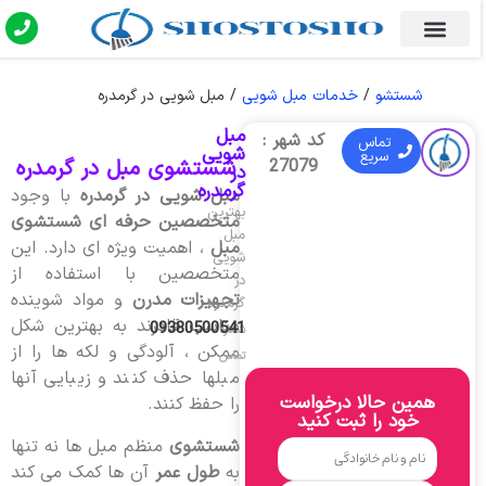
شستشو
/
خدمات مبل شویی
/
مبل شویی در گرمدره
مبل
کد شهر :
تماس
شویی
سریع
شستشوی مبل در گرمدره
27079
در
گرمدره
مبل شویی در گرمدره
با وجود
بهترین
متخصصین حرفه ای شستشوی
مبل
مبل
، اهمیت ویژه ای دارد. این
شویی
متخصصین با استفاده از
در
تجهیزات مدرن
و مواد شوینده
گرمدره
مناسب قادرند به بهترین شکل
09380500541
شماره
ممکن ، آلودگی و لکه ها را از
تماس
مبلها حذف کنند و زیبایی آنها
همین حالا درخواست
را حفظ کنند.
خود را ثبت کنید
شستشوی
منظم مبل ها نه تنها
به
طول عمر
آن ها کمک می کند