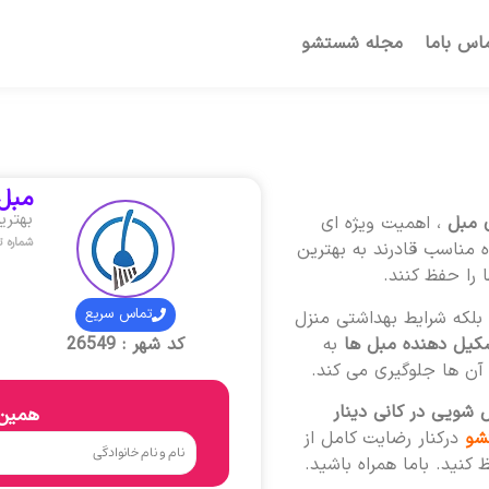
اس باما
مجله شستشو
مبل 
بهتری
 مبل
، اهمیت ویژه ای
شماره 
 مناسب قادرند به بهترین
 را حفظ کنند.
تماس سریع
لکه شرایط بهداشتی منزل
کیل دهنده مبل ها
به
کد شهر : 26549
ن ها جلوگیری می کند.
 شویی در کانی دینار
همین 
شو
درکنار رضایت کامل از
کنید. باما همراه باشید.