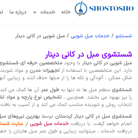
خانه
خدمات
درباره ما
تم
شستشو
/
خدمات مبل شویی
/
مبل شویی در کانی دینار
شستشوی مبل در کانی دینار
مبل شویی در کانی دینار
با وجود
متخصصین حرفه ای شستشوی
دارد. این متخصصین با استفاده از
تجهیزات مدرن
و مواد شوینده
شکل ممکن ، آلودگی و لکه ها را از مبلها حذف کنند و زیبایی آنها
شستشوی
منظم مبل ها نه تنها به
طول عمر
آن ها کمک می کند ب
را نیز بهبود می بخشد. همچنین ،
تشخیص نوع پارچه و مواد تش
انتخاب روش و شوینده مناسب کمک می کند و از آسیب به بافت آ
شستشوی مبل در کانی دینار کردستان
توسط
بهترین نیروهای مبل
انجام خواهد گرفت. با دریافت
خدمات مبل شویی
از
سایت شست
دریافت خدمات ، میتوانید زیبایی و طول عمر مبل هایتان را حفظ 