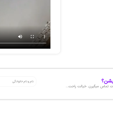
بشن؟
هات تماس میگیرن. خیالت راحت…