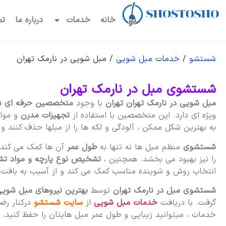
خانه
خدمات
درباره ما
تم
شستشو
/
خدمات مبل شویی
/
مبل شویی در نارمک تهران
شستشوی مبل در نارمک تهران
مبل شویی در نارمک تهران تهران
با وجود
متخصصین حرفه ای 
ویژه ای دارد. این متخصصین با استفاده از
تجهیزات مدرن
و مواد
به بهترین شکل ممکن ، آلودگی و لکه ها را از مبلها حذف کنند و ز
شستشوی
منظم مبل ها نه تنها به
طول عمر
آن ها کمک می کند ب
را نیز بهبود می بخشد. همچنین ،
تشخیص نوع پارچه و مواد تش
انتخاب روش و شوینده مناسب کمک می کند و از آسیب به بافت آ
شستشوی مبل در نارمک تهران
توسط
بهترین نیروهای مبل شویی
گرفت. با دریافت
خدمات مبل شویی
از
سایت شستشو
درکنار رض
خدمات ، میتوانید زیبایی و طول عمر مبل هایتان را حفظ کنید. با