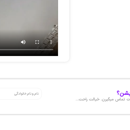
بشن؟
هات تماس میگیرن. خیالت راحت…