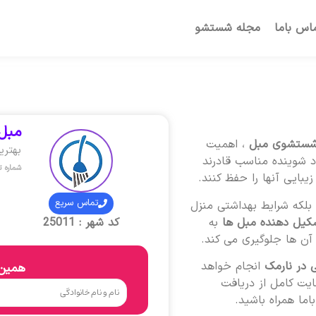
اس باما
مجله شستشو
مبل 
شستشوی مبل
، اهمیت
بهتری
 شوینده مناسب قادرند
شماره 
یبایی آنها را حفظ کنند.
تماس سریع
لکه شرایط بهداشتی منزل
کیل دهنده مبل ها
به
کد شهر : 25011
ن ها جلوگیری می کند.
 در نارمک
انجام خواهد
همین 
ایت کامل از دریافت
ما همراه باشید.