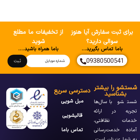
برای ثبت سفارش آیا هنوز
از تخفیفات ما مطلع
سوالی دارید؟
شوید
باما تماس بگیرید...
باما همراه باشید....
09380500541
ثبت
شستشو را بیشتر
دسترسی سریع
بشناسید
مبل شویی
شستشو با سال‌ها
تجربه در ارائه
قالیشویی
خدمات نظافتی،
آماده خدمت‌رسانی
تماس باما
به شما عزیزان است.