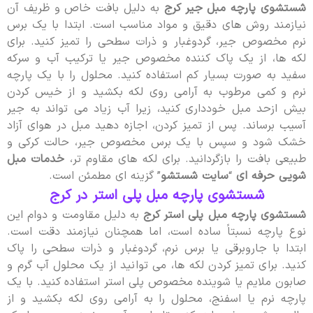
شستشوی پارچه مبل جیر کرج
به دلیل بافت خاص و ظریف آن
نیازمند روش های دقیق و مواد مناسب است. ابتدا با یک برس
نرم مخصوص جیر، گردوغبار و ذرات سطحی را تمیز کنید. برای
لکه ها، از یک پاک کننده مخصوص جیر یا ترکیب آب و سرکه
سفید به صورت بسیار کم استفاده کنید. محلول را با یک پارچه
نرم و کمی مرطوب به آرامی روی لکه بکشید و از خیس کردن
بیش ازحد مبل خودداری کنید، زیرا آب زیاد می تواند به جیر
آسیب برساند. پس از تمیز کردن، اجازه دهید مبل در هوای آزاد
خشک شود و سپس با یک برس مخصوص جیر، حالت کرکی و
طبیعی بافت را بازگردانید. برای لکه های مقاوم تر،
خدمات مبل
شویی حرفه ای
“
سایت شستشو
” گزینه ای مطمئن است.
شستشوی پارچه مبل پلی‌ استر در کرج
شستشوی پارچه مبل پلی استر کرج
به دلیل مقاومت و دوام این
نوع پارچه نسبتاً ساده است، اما همچنان نیازمند دقت است.
ابتدا با جاروبرقی یا برس نرم، گردوغبار و ذرات سطحی را پاک
کنید. برای تمیز کردن لکه ها، می توانید از یک محلول آب گرم و
صابون ملایم یا شوینده مخصوص پلی استر استفاده کنید. با یک
پارچه نرم یا اسفنج، محلول را به آرامی روی لکه بکشید و از