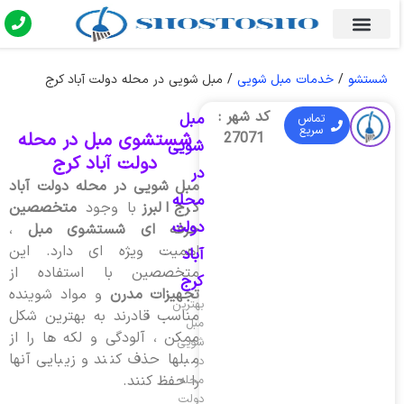
شستشو
/
خدمات مبل شویی
/
مبل شویی در محله دولت آباد کرج
کد شهر :
مبل
تماس
سریع
شستشوی مبل در محله
27071
شویی
دولت آباد کرج
در
مبل شویی در محله دولت آباد
محله
کرج البرز
با وجود
متخصصین
دولت
حرفه ای شستشوی مبل
،
اهمیت ویژه ای دارد. این
آباد
متخصصین با استفاده از
کرج
تجهیزات مدرن
و مواد شوینده
بهترین
مناسب قادرند به بهترین شکل
مبل
ممکن ، آلودگی و لکه ها را از
شویی
مبلها حذف کنند و زیبایی آنها
در
را حفظ کنند.
محله
دولت