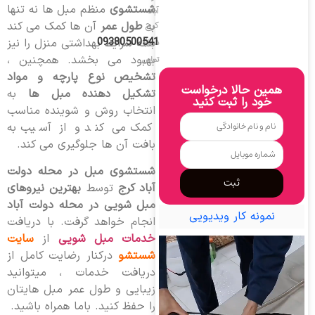
شستشوی
منظم مبل ها نه تنها
آباد
به
طول عمر
آن ها کمک می کند
کرج
09380500541
بلکه شرایط بهداشتی منزل را نیز
شماره
بهبود می بخشد. همچنین ،
تماس
تشخیص نوع پارچه و مواد
همین حالا درخواست
تشکیل دهنده مبل ها
به
خود را ثبت کنید
انتخاب روش و شوینده مناسب
کمک می کند و از آسیب به
بافت آن ها جلوگیری می کند.
شستشوی مبل در محله دولت
ثبت
آباد کرج
توسط
بهترین نیروهای
مبل شویی در محله دولت آباد
نمونه کار ویدیویی
انجام خواهد گرفت. با دریافت
خدمات مبل شویی
از
سایت
شستشو
درکنار رضایت کامل از
دریافت خدمات ، میتوانید
زیبایی و طول عمر مبل هایتان
را حفظ کنید. باما همراه باشید.