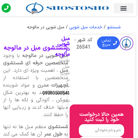
شستشو
/
خدمات مبل شویی
/
مبل شویی در مالوجه
مبل
کد شهر :
تماس
شویی
سریع
شستشوی مبل در مالوجه
26541
در
مالوجه
مبل شویی در مالوجه
با وجود
بهترین
متخصصین حرفه ای شستشوی
مبل
مبل
، اهمیت ویژه ای دارد. این
شویی
متخصصین با استفاده از
در
تجهیزات مدرن
و مواد شوینده
مالوجه
مناسب قادرند به بهترین شکل
09380500541
شماره
ممکن ، آلودگی و لکه ها را از
تماس
مبلها حذف کنند و زیبایی آنها
همین حالا درخواست
را حفظ کنند.
خود را ثبت کنید
شستشوی
منظم مبل ها نه تنها
به
طول عمر
آن ها کمک می کند