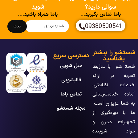
سوالی دارید؟
شوید
باما تماس بگیرید...
باما همراه باشید....
09380500541
ثبت
شستشو را بیشتر
دسترسی سریع
بشناسید
مبل شویی
شستشو با سال‌ها
تجربه در ارائه
قالیشویی
خدمات نظافتی،
آماده خدمت‌رسانی
تماس باما
به شما عزیزان است.
مجله شستشو
ما با بهره‌گیری از
تجهیزات مدرن و
مواد شوینده