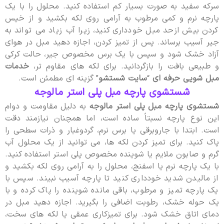
سرکه سفید به صورت بسیار کم استفاده کنید. محلول را با یک
پارچه نرم و کمی مرطوب به آرامی روی لکه بکشید و از خیس
کردن بیش ازحد مبل خودداری کنید، زیرا آب زیاد می تواند به
جیر آسیب برساند. پس از تمیز کردن، اجازه دهید مبل در هوای
آزاد خشک شود و سپس با یک برس مخصوص جیر، حالت کرکی
و طبیعی بافت را بازگردانید. برای لکه های مقاوم تر،
خدمات
مبل شویی حرفه ای
“
سایت شستشو
” گزینه ای مطمئن است.
شستشوی پارچه مبل پلی‌ استر مالوجه
شستشوی پارچه مبل پلی استر مالوجه
به دلیل مقاومت و دوام
این نوع پارچه نسبتاً ساده است، اما همچنان نیازمند دقت
است. ابتدا با جاروبرقی یا برس نرم، گردوغبار و ذرات سطحی را
پاک کنید. برای تمیز کردن لکه ها، می توانید از یک محلول آب
گرم و صابون ملایم یا شوینده مخصوص پلی استر استفاده کنید.
با یک پارچه نرم یا اسفنج، محلول را به آرامی روی لکه بکشید و
از مالیدن شدید خودداری کنید تا پارچه آسیب نبیند. سپس با
یک پارچه تمیز و مرطوب، باقی مانده شوینده را پاک کرده و با
یک حوله خشک، رطوبت اضافی را بگیرید. اجازه دهید مبل در
دمای اتاق خشک شود. برای تمیزکاری عمقی یا لکه های سخت،