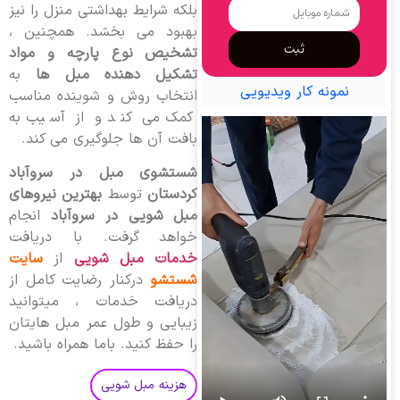
بلکه شرایط بهداشتی منزل را نیز
بهبود می بخشد. همچنین ،
ثبت
تشخیص نوع پارچه و مواد
تشکیل دهنده مبل ها
به
نمونه کار ویدیویی
انتخاب روش و شوینده مناسب
کمک می کند و از آسیب به
بافت آن ها جلوگیری می کند.
شستشوی مبل در سروآباد
کردستان
توسط
بهترین نیروهای
مبل شویی در سروآباد
انجام
خواهد گرفت. با دریافت
خدمات مبل شویی
از
سایت
شستشو
درکنار رضایت کامل از
دریافت خدمات ، میتوانید
زیبایی و طول عمر مبل هایتان
را حفظ کنید. باما همراه باشید.
هزینه مبل شویی