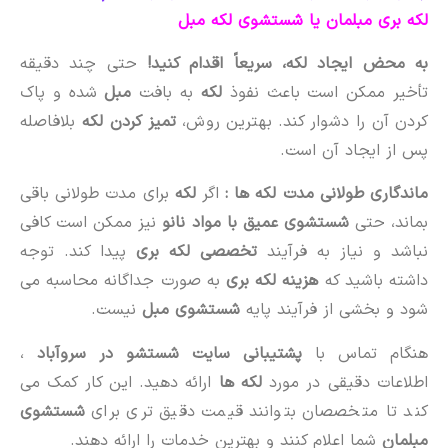
لکه بری مبلمان یا شستشوی لکه مبل
به محض ایجاد لکه، سریعاً اقدام کنید!
حتی چند دقیقه
تأخیر ممکن است باعث نفوذ
لکه
به بافت
مبل
شده و پاک
کردن آن را دشوار کند. بهترین روش،
تمیز کردن لکه
بلافاصله
پس از ایجاد آن است.
ماندگاری طولانی مدت لکه ها :
اگر
لکه
برای مدت طولانی باقی
بماند، حتی
شستشوی عمیق با مواد نانو
نیز ممکن است کافی
نباشد و نیاز به فرآیند
تخصصی لکه بری
پیدا کند. توجه
داشته باشید که
هزینه لکه بری
به صورت جداگانه محاسبه می
شود و بخشی از فرآیند پایه
شستشوی مبل
نیست.
هنگام تماس با
پشتیبانی سایت شستشو در سروآباد
،
اطلاعات دقیقی در مورد
لکه ها
ارائه دهید. این کار کمک می
کند تا متخصصان بتوانند قیمت دقیق تری برای
شستشوی
مبلمان
شما اعلام کنند و بهترین خدمات را ارائه دهند.