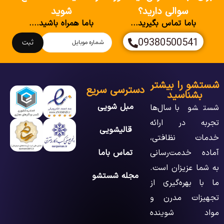
سوالی دارید؟
شوید
باما تماس بگیرید...
باما همراه باشید....
09380500541
ثبت
شستشو را بیشتر
دسترسی سریع
بشناسید
مبل شویی
شستشو با سال‌ها
تجربه در ارائه
قالیشویی
خدمات نظافتی،
آماده خدمت‌رسانی
تماس باما
به شما عزیزان است.
مجله شستشو
ما با بهره‌گیری از
تجهیزات مدرن و
مواد شوینده