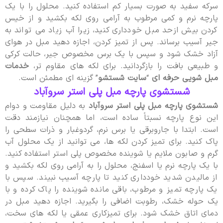
سرکه سفید به صورت بسیار کم استفاده کنید. محلول را با یک
پارچه نرم و کمی مرطوب به آرامی روی لکه بکشید و از خیس
کردن بیش ازحد مبل خودداری کنید، زیرا آب زیاد می تواند به
جیر آسیب برساند. پس از تمیز کردن، اجازه دهید مبل در هوای
آزاد خشک شود و سپس با یک برس مخصوص جیر، حالت کرکی
و طبیعی بافت را بازگردانید. برای لکه های مقاوم تر،
خدمات
مبل شویی حرفه ای
“
سایت شستشو
” گزینه ای مطمئن است.
شستشوی پارچه مبل پلی‌ استر سروآباد
شستشوی پارچه مبل پلی استر سروآباد
به دلیل مقاومت و دوام
این نوع پارچه نسبتاً ساده است، اما همچنان نیازمند دقت
است. ابتدا با جاروبرقی یا برس نرم، گردوغبار و ذرات سطحی را
پاک کنید. برای تمیز کردن لکه ها، می توانید از یک محلول آب
گرم و صابون ملایم یا شوینده مخصوص پلی استر استفاده کنید.
با یک پارچه نرم یا اسفنج، محلول را به آرامی روی لکه بکشید و
از مالیدن شدید خودداری کنید تا پارچه آسیب نبیند. سپس با
یک پارچه تمیز و مرطوب، باقی مانده شوینده را پاک کرده و با
یک حوله خشک، رطوبت اضافی را بگیرید. اجازه دهید مبل در
دمای اتاق خشک شود. برای تمیزکاری عمقی یا لکه های سخت،