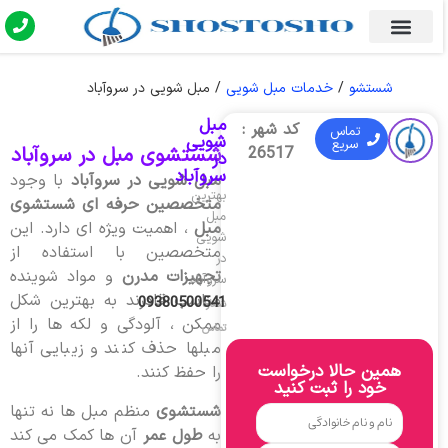
شستشو
/
خدمات مبل شویی
/
مبل شویی در سروآباد
مبل
کد شهر :
تماس
شویی
سریع
شستشوی مبل در سروآباد
26517
در
سروآباد
مبل شویی در سروآباد
با وجود
بهترین
متخصصین حرفه ای شستشوی
مبل
مبل
، اهمیت ویژه ای دارد. این
شویی
متخصصین با استفاده از
در
تجهیزات مدرن
و مواد شوینده
سروآباد
مناسب قادرند به بهترین شکل
09380500541
شماره
ممکن ، آلودگی و لکه ها را از
تماس
مبلها حذف کنند و زیبایی آنها
همین حالا درخواست
را حفظ کنند.
خود را ثبت کنید
شستشوی
منظم مبل ها نه تنها
به
طول عمر
آن ها کمک می کند