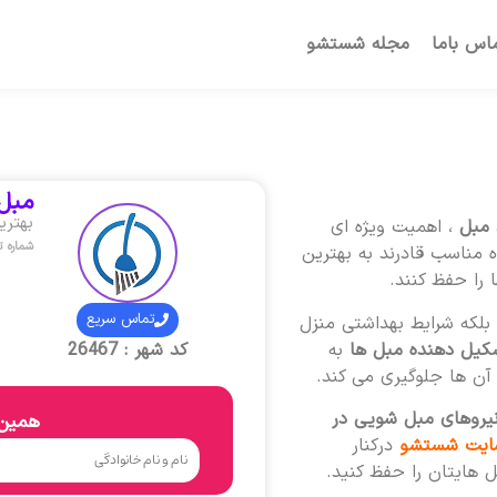
اس باما
مجله شستشو
مبل 
بهتری
 مبل
، اهمیت ویژه ای
شماره 
 مناسب قادرند به بهترین
 را حفظ کنند.
تماس سریع
لکه شرایط بهداشتی منزل
کیل دهنده مبل ها
به
کد شهر : 26467
ن ها جلوگیری می کند.
نیروهای مبل شویی در
همین 
ایت شستشو
درکنار
 هایتان را حفظ کنید.