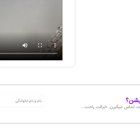
بشن؟
هات تماس میگیرن. خیالت راحت…