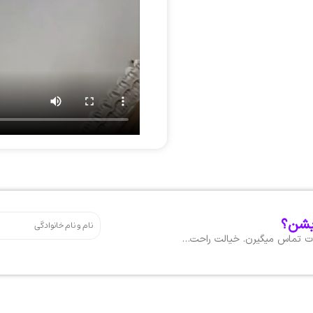
بشن؟
هات تماس میگیرن. خیالت راحت…