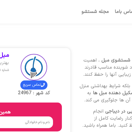
اس باما
مجله شستشو
مبل 
 شستشوی مبل
، اهمیت
بهتری
 شوینده مناسب قادرند
شماره 
یبایی آنها را حفظ کنند.
تماس سریع
لکه شرایط بهداشتی منزل
کیل دهنده مبل ها
به
کد شهر : 24967
ن ها جلوگیری می کند.
یی در دیباجی
انجام
همین 
نار رضایت کامل از
کنید. باما همراه باشید.