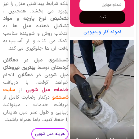
بلکه شرایط بهداشتی منزل را نیز
بهبود می بخشد. همچنین ،
ثبت
تشخیص نوع پارچه و مواد
تشکیل دهنده مبل ها
به
نمونه کار ویدیویی
انتخاب روش و شوینده مناسب
کمک می کند و از آسیب به
بافت آن ها جلوگیری می کند.
شستشوی مبل در دهگلان
کردستان
توسط
بهترین نیروهای
مبل شویی در دهگلان
انجام
خواهد گرفت. با دریافت
خدمات مبل شویی
از
سایت
شستشو
درکنار رضایت کامل از
دریافت خدمات ، میتوانید
زیبایی و طول عمر مبل هایتان
را حفظ کنید. باما همراه باشید.
هزینه مبل شویی