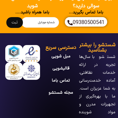
سوالی دارید؟
شوید
باما تماس بگیرید...
باما همراه باشید....
09380500541
ثبت
شستشو را بیشتر
دسترسی سریع
بشناسید
مبل شویی
شستشو با سال‌ها
تجربه در ارائه
قالیشویی
خدمات نظافتی،
آماده خدمت‌رسانی
تماس باما
به شما عزیزان است.
مجله شستشو
ما با بهره‌گیری از
تجهیزات مدرن و
مواد شوینده