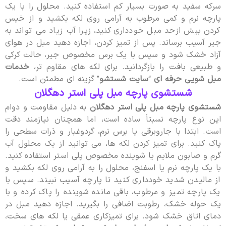
سرکه سفید به صورت بسیار کم استفاده کنید. محلول را با یک
پارچه نرم و کمی مرطوب به آرامی روی لکه بکشید و از خیس
کردن بیش ازحد مبل خودداری کنید، زیرا آب زیاد می تواند به
جیر آسیب برساند. پس از تمیز کردن، اجازه دهید مبل در هوای
آزاد خشک شود و سپس با یک برس مخصوص جیر، حالت کرکی
و طبیعی بافت را بازگردانید. برای لکه های مقاوم تر،
خدمات
مبل شویی حرفه ای
“
سایت شستشو
” گزینه ای مطمئن است.
شستشوی پارچه مبل پلی‌ استر دهگلان
شستشوی پارچه مبل پلی استر دهگلان
به دلیل مقاومت و دوام
این نوع پارچه نسبتاً ساده است، اما همچنان نیازمند دقت
است. ابتدا با جاروبرقی یا برس نرم، گردوغبار و ذرات سطحی را
پاک کنید. برای تمیز کردن لکه ها، می توانید از یک محلول آب
گرم و صابون ملایم یا شوینده مخصوص پلی استر استفاده کنید.
با یک پارچه نرم یا اسفنج، محلول را به آرامی روی لکه بکشید و
از مالیدن شدید خودداری کنید تا پارچه آسیب نبیند. سپس با
یک پارچه تمیز و مرطوب، باقی مانده شوینده را پاک کرده و با
یک حوله خشک، رطوبت اضافی را بگیرید. اجازه دهید مبل در
دمای اتاق خشک شود. برای تمیزکاری عمقی یا لکه های سخت،