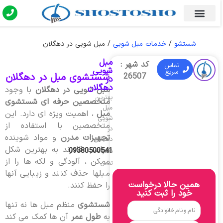
شستشو
/
خدمات مبل شویی
/
مبل شویی در دهگلان
مبل
کد شهر :
تماس
شویی
سریع
شستشوی مبل در دهگلان
26507
در
دهگلان
مبل شویی در دهگلان
با وجود
بهترین
متخصصین حرفه ای شستشوی
مبل
مبل
، اهمیت ویژه ای دارد. این
شویی
متخصصین با استفاده از
در
تجهیزات مدرن
و مواد شوینده
دهگلان
مناسب قادرند به بهترین شکل
09380500541
شماره
ممکن ، آلودگی و لکه ها را از
تماس
مبلها حذف کنند و زیبایی آنها
همین حالا درخواست
را حفظ کنند.
خود را ثبت کنید
شستشوی
منظم مبل ها نه تنها
به
طول عمر
آن ها کمک می کند