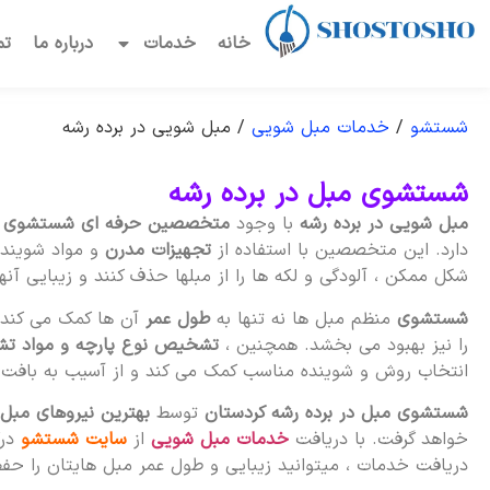
خانه
خدمات
درباره ما
تم
شستشو
/
خدمات مبل شویی
/
مبل شویی در برده رشه
شستشوی مبل در برده رشه
مبل شویی در برده رشه
با وجود
متخصصین حرفه ای شستشوی 
دارد. این متخصصین با استفاده از
تجهیزات مدرن
و مواد شوینده
شکل ممکن ، آلودگی و لکه ها را از مبلها حذف کنند و زیبایی آنها
شستشوی
منظم مبل ها نه تنها به
طول عمر
آن ها کمک می کند ب
را نیز بهبود می بخشد. همچنین ،
تشخیص نوع پارچه و مواد تش
انتخاب روش و شوینده مناسب کمک می کند و از آسیب به بافت آ
شستشوی مبل در برده رشه کردستان
توسط
بهترین نیروهای مبل 
خواهد گرفت. با دریافت
خدمات مبل شویی
از
سایت شستشو
درک
دریافت خدمات ، میتوانید زیبایی و طول عمر مبل هایتان را حفظ 