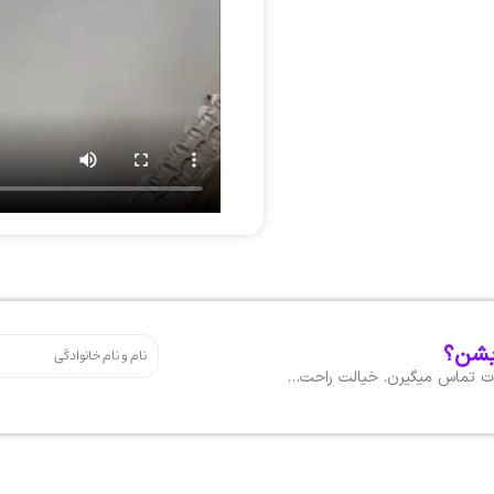
بشن؟
هات تماس میگیرن. خیالت راحت…