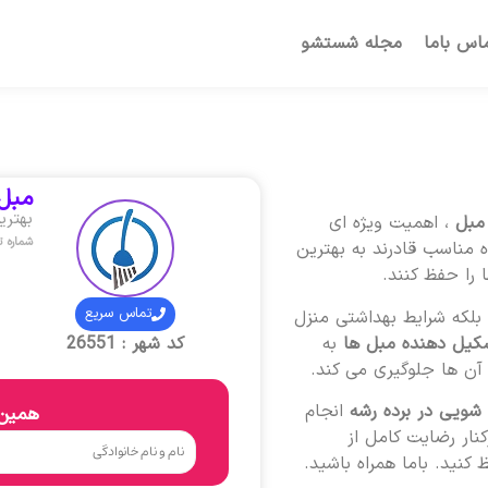
اس باما
مجله شستشو
مبل 
بهتری
مبل
، اهمیت ویژه ای
شماره 
 مناسب قادرند به بهترین
 را حفظ کنند.
تماس سریع
لکه شرایط بهداشتی منزل
کیل دهنده مبل ها
به
کد شهر : 26551
ن ها جلوگیری می کند.
شویی در برده رشه
انجام
همین 
نار رضایت کامل از
کنید. باما همراه باشید.