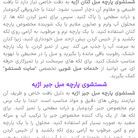
شستشوی پارچه مبل کتان اژیه
به دقت خاصی نیاز دارد تا بافت
طبیعی و مقاوم آن دچار آسیب نشود. ابتدا با جاروبرقی گردوغبار
و ذرات سطحی را پاک کنید. سپس برای تمیز کردن لکه ها، از
محلول آب ولرم و صابون ملایم یا یک شوینده مخصوص پارچه
کتان استفاده کنید. با یک پارچه نرم و مرطوب، به آرامی روی لکه
بکشید و از خیس کردن بیش ازحد مبل خودداری کنید، زیرا کتان
به سرعت آب را جذب می کند. پس از تمیز کردن، با یک پارچه
خشک، رطوبت باقی مانده را بگیرید و مبل را در محیطی با تهویه
مناسب خشک کنید. برای لکه های سرسخت تر یا تمیزکاری حرفه
ای، می توانید از
خدمات مبل شویی
تخصصی “
سایت شستشو
”
کمک بگیرید.
شستشوی پارچه مبل جیر اژیه
شستشوی پارچه مبل جیر اژیه
به دلیل بافت خاص و ظریف آن
نیازمند روش های دقیق و مواد مناسب است. ابتدا با یک برس
نرم مخصوص جیر، گردوغبار و ذرات سطحی را تمیز کنید. برای
لکه ها، از یک پاک کننده مخصوص جیر یا ترکیب آب و سرکه
سفید به صورت بسیار کم استفاده کنید. محلول را با یک پارچه
نرم و کمی مرطوب به آرامی روی لکه بکشید و از خیس کردن
بیش ازحد مبل خودداری کنید، زیرا آب زیاد می تواند به جیر