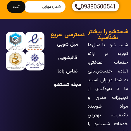
09380500541
ثبت
شستشو را بیشتر
دسترسی سریع
بشناسید
مبل شویی
شستشو با سال‌ها
تجربه در ارائه
قالیشویی
خدمات نظافتی،
آماده خدمت‌رسانی
تماس باما
به شما عزیزان است.
مجله شستشو
ما با بهره‌گیری از
تجهیزات مدرن و
مواد شوینده
باکیفیت، بهترین
خدمات شستشو را