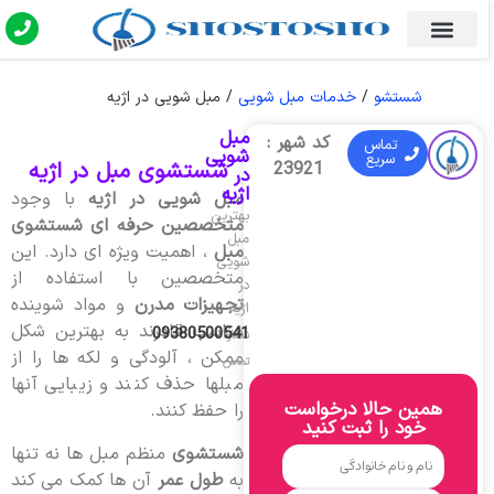
شستشو
/
خدمات مبل شویی
/
مبل شویی در اژیه
مبل
کد شهر :
تماس
شویی
سریع
شستشوی مبل در اژیه
23921
در
اژیه
مبل شویی در اژیه
با وجود
بهترین
متخصصین حرفه ای شستشوی
مبل
مبل
، اهمیت ویژه ای دارد. این
شویی
متخصصین با استفاده از
در
تجهیزات مدرن
و مواد شوینده
اژیه
مناسب قادرند به بهترین شکل
09380500541
شماره
ممکن ، آلودگی و لکه ها را از
تماس
مبلها حذف کنند و زیبایی آنها
همین حالا درخواست
را حفظ کنند.
خود را ثبت کنید
شستشوی
منظم مبل ها نه تنها
به
طول عمر
آن ها کمک می کند