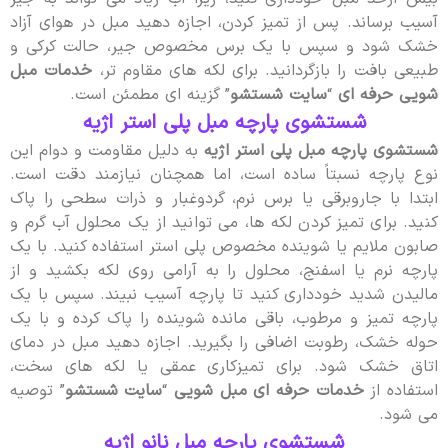
آسیب برساند. پس از تمیز کردن، اجازه دهید مبل در هوای آزاد
خشک شود و سپس با یک برس مخصوص جیر، حالت کرکی و
طبیعی بافت را بازگردانید. برای لکه های مقاوم تر،
خدمات مبل
شویی حرفه ای
“
سایت شستشو
” گزینه ای مطمئن است.
شستشوی پارچه مبل پلی‌ استر اژیه
شستشوی پارچه مبل پلی استر اژیه
به دلیل مقاومت و دوام این
نوع پارچه نسبتاً ساده است، اما همچنان نیازمند دقت است.
ابتدا با جاروبرقی یا برس نرم، گردوغبار و ذرات سطحی را پاک
کنید. برای تمیز کردن لکه ها، می توانید از یک محلول آب گرم و
صابون ملایم یا شوینده مخصوص پلی استر استفاده کنید. با یک
پارچه نرم یا اسفنج، محلول را به آرامی روی لکه بکشید و از
مالیدن شدید خودداری کنید تا پارچه آسیب نبیند. سپس با یک
پارچه تمیز و مرطوب، باقی مانده شوینده را پاک کرده و با یک
حوله خشک، رطوبت اضافی را بگیرید. اجازه دهید مبل در دمای
اتاق خشک شود. برای تمیزکاری عمقی یا لکه های سخت،
استفاده از
خدمات حرفه ای مبل شویی
“
سایت شستشو
” توصیه
می شود.
شستشوی پارچه مبل نانو اژیه