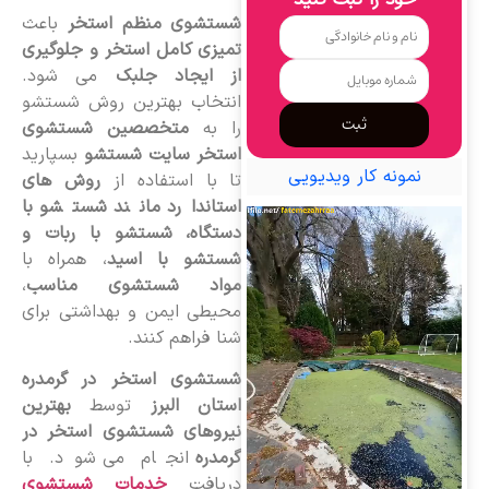
خود را ثبت کنید
شستشوی منظم استخر
باعث
تمیزی کامل استخر و جلوگیری
از ایجاد جلبک
می شود.
انتخاب بهترین روش شستشو
ثبت
را به
متخصصین شستشوی
استخر سایت شستشو
بسپارید
نمونه کار ویدیویی
تا با استفاده از
روش های
استاندارد مانند شستشو با
دستگاه، شستشو با ربات و
شستشو با اسید
، همراه با
مواد شستشوی مناسب
،
محیطی ایمن و بهداشتی برای
شنا فراهم کنند.
شستشوی استخر در گرمدره
استان البرز
توسط
بهترین
نیروهای شستشوی استخر در
گرمدره
انجام می شود. با
دریافت
خدمات شستشوی