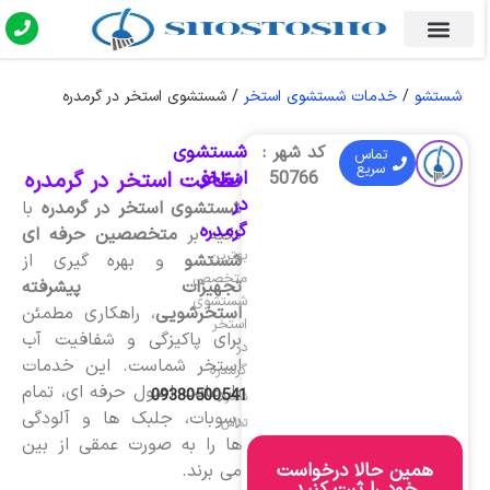
شستشو
/
خدمات شستشوی استخر
/
شستشوی استخر در گرمدره
شستشوی
کد شهر :
تماس
سریع
استخر
نظافت استخر در گرمدره
50766
در
شستشوی استخر در گرمدره
با
گرمدره
تکیه بر
متخصصین حرفه ای
بهترین
شستشو
و بهره گیری از
متخصص
تجهیزات پیشرفته
شستشوی
استخرشویی
، راهکاری مطمئن
استخر
برای پاکیزگی و شفافیت آب
در
استخر شماست. این خدمات
گرمدره
با رعایت اصول حرفه ای، تمام
09380500541
شماره
رسوبات، جلبک ها و آلودگی
تماس
ها را به صورت عمقی از بین
همین حالا درخواست
می برند.