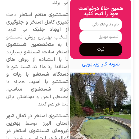
می برند.
همین حالا درخواست
خود را ثبت کنید
شستشوی منظم استخر
باعث
تمیزی کامل استخر و جلوگیری
از ایجاد جلبک
می شود.
انتخاب بهترین روش شستشو
را به
متخصصین شستشوی
ثبت
استخر سایت شستشو
بسپارید
تا با استفاده از
روش های
نمونه کار ویدیویی
استاندارد مانند شستشو با
دستگاه، شستشو با ربات و
شستشو با اسید
، همراه با
مواد شستشوی مناسب
،
محیطی ایمن و بهداشتی برای
شنا فراهم کنند.
شستشوی استخر در کمال شهر
استان البرز
توسط
بهترین
نیروهای شستشوی استخر در
کمال شهر
انجام می شود. با