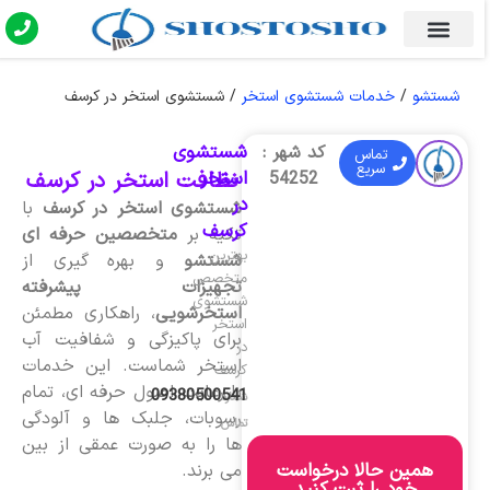
شستشو
/
خدمات شستشوی استخر
/
شستشوی استخر در کرسف
شستشوی
کد شهر :
تماس
سریع
استخر
نظافت استخر در کرسف
54252
در
شستشوی استخر در کرسف
با
کرسف
تکیه بر
متخصصین حرفه ای
بهترین
شستشو
و بهره گیری از
متخصص
تجهیزات پیشرفته
شستشوی
استخرشویی
، راهکاری مطمئن
استخر
برای پاکیزگی و شفافیت آب
در
استخر شماست. این خدمات
کرسف
با رعایت اصول حرفه ای، تمام
09380500541
شماره
رسوبات، جلبک ها و آلودگی
تماس
ها را به صورت عمقی از بین
همین حالا درخواست
می برند.