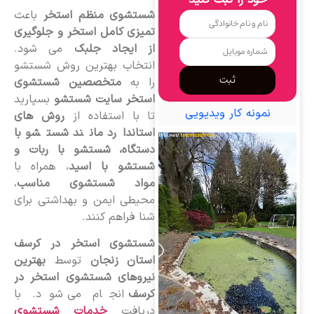
خود را ثبت کنید
شستشوی منظم استخر
باعث
تمیزی کامل استخر و جلوگیری
از ایجاد جلبک
می شود.
انتخاب بهترین روش شستشو
ثبت
را به
متخصصین شستشوی
استخر سایت شستشو
بسپارید
نمونه کار ویدیویی
تا با استفاده از
روش های
استاندارد مانند شستشو با
دستگاه، شستشو با ربات و
شستشو با اسید
، همراه با
مواد شستشوی مناسب
،
محیطی ایمن و بهداشتی برای
شنا فراهم کنند.
شستشوی استخر در کرسف
استان زنجان
توسط
بهترین
نیروهای شستشوی استخر در
کرسف
انجام می شود. با
دریافت
خدمات شستشوی