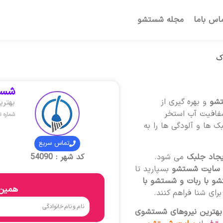
اس باما
مجله شستشو
ک
شست
شو
و بهره گیری از
بهتر
شفافیت آب استخر
شماره 
 ها و آلودگی ها را به
تماس سریع
یجاد جلبک
می شود.
کد شهر : 54090
سایت شستشو
بسپارید تا
شو با ربات و شستشو با
همین 
ای شنا فراهم کنند.
بهترین نیروهای شستشوی