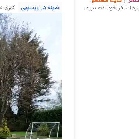
تخر
از
سایت شستشو
،
نمونه کار ویدیویی
گالری ت
باره استخر خود لذت ببرید.