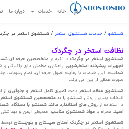
خانه
خدمات
درباره ما
تم
شستشو
/
خدمات شستشوی استخر
/
شستشوی استخر در چگرد
نظافت استخر در چگردک
شستشوی استخر در چگردک
با تکیه بر
متخصصین حرفه ای شست
تجهیزات پیشرفته استخرشویی
، راهکاری مطمئن برای پاکیزگی و 
شماست. این خدمات با رعایت اصول حرفه ای، تمام رسوبات، جلبک
صورت عمقی از بین می برند.
شستشوی منظم استخر
باعث
تمیزی کامل استخر و جلوگیری از ا
انتخاب بهترین روش شستشو را به
متخصصین شستشوی استخر 
با استفاده از
روش های استاندارد مانند شستشو با دستگاه، شست
اسید
، همراه با
مواد شستشوی مناسب
، محیطی ایمن و بهداشتی بر
شستشوی استخر در چگردک استان سیستان و بلوچستان
توسط