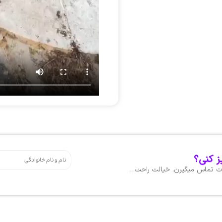
ز کنی؟
هات تماس میگیرن. خیالت راحت…