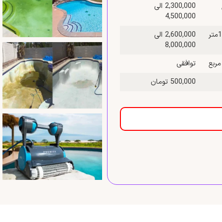
2,300,000 الی
4,500,000
قیمت نظافت استخر به وسیله واتر جت و اسید شویی بین 50 تا 100متر
2,600,000 الی
8,000,000
توافقی
500,000 تومان