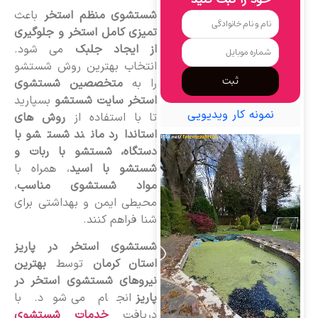
خود را ثبت کنید
شستشوی منظم استخر
باعث
تمیزی کامل استخر و جلوگیری
از ایجاد جلبک
می شود.
انتخاب بهترین روش شستشو
ثبت
را به
متخصصین شستشوی
استخر سایت شستشو
بسپارید
نمونه کار ویدیویی
تا با استفاده از
روش های
استاندارد مانند شستشو با
دستگاه، شستشو با ربات و
شستشو با اسید
، همراه با
مواد شستشوی مناسب
،
محیطی ایمن و بهداشتی برای
شنا فراهم کنند.
شستشوی استخر در پاریز
استان کرمان
توسط
بهترین
نیروهای شستشوی استخر در
پاریز
انجام می شود. با
دریافت
خدمات شستشوی