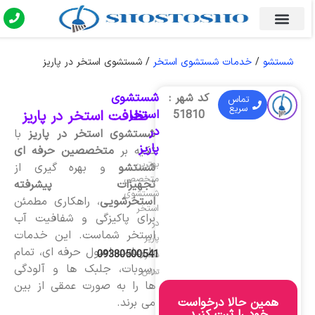
شستشو
/
خدمات شستشوی استخر
/
شستشوی استخر در پاریز
شستشوی
کد شهر :
تماس
سریع
استخر
نظافت استخر در پاریز
51810
در
شستشوی استخر در پاریز
با
پاریز
تکیه بر
متخصصین حرفه ای
بهترین
شستشو
و بهره گیری از
متخصص
تجهیزات پیشرفته
شستشوی
استخرشویی
، راهکاری مطمئن
استخر
برای پاکیزگی و شفافیت آب
در
استخر شماست. این خدمات
پاریز
با رعایت اصول حرفه ای، تمام
09380500541
شماره
رسوبات، جلبک ها و آلودگی
تماس
ها را به صورت عمقی از بین
همین حالا درخواست
می برند.