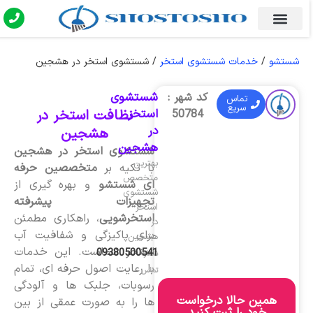
شستشو
/
خدمات شستشوی استخر
/
شستشوی استخر در هشجین
شستشوی
کد شهر :
تماس
سریع
استخر
نظافت استخر در
50784
در
هشجین
هشجین
شستشوی استخر در هشجین
بهترین
با تکیه بر
متخصصین حرفه
متخصص
ای شستشو
و بهره گیری از
شستشوی
تجهیزات پیشرفته
استخر
استخرشویی
، راهکاری مطمئن
در
برای پاکیزگی و شفافیت آب
هشجین
استخر شماست. این خدمات
09380500541
شماره
با رعایت اصول حرفه ای، تمام
تماس
رسوبات، جلبک ها و آلودگی
همین حالا درخواست
ها را به صورت عمقی از بین