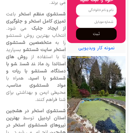
خود را ثبت کنید
می برند.
شستشوی منظم استخر
باعث
تمیزی کامل استخر و جلوگیری
از ایجاد جلبک
می شود.
ثبت
انتخاب بهترین روش شستشو
را به
متخصصین شستشوی
نمونه کار ویدیویی
استخر سایت شستشو
بسپارید
تا با استفاده از
روش های
استاندارد مانند شستشو با
دستگاه، شستشو با ربات و
شستشو با اسید
، همراه با
مواد شستشوی مناسب
،
محیطی ایمن و بهداشتی برای
شنا فراهم کنند.
شستشوی استخر در هشجین
استان اردبیل
توسط
بهترین
نیروهای شستشوی استخر در
هشجین
انجام می شود. با