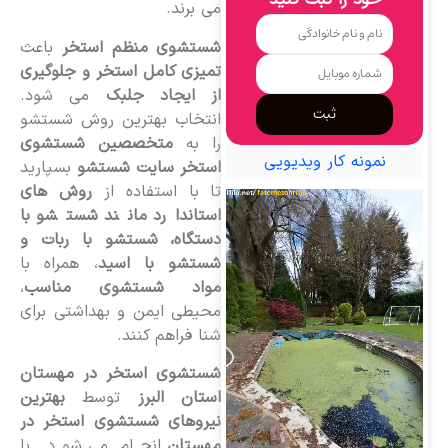
خود را ثبت کنید
می برند.
شستشوی منظم استخر
باعث
تمیزی کامل استخر و جلوگیری
از ایجاد جلبک
می شود.
ثبت
انتخاب بهترین روش شستشو
را به
متخصصین شستشوی
نمونه کار ویدیویی
استخر سایت شستشو
بسپارید
تا با استفاده از
روش های
استاندارد مانند شستشو با
دستگاه، شستشو با ربات و
شستشو با اسید
، همراه با
مواد شستشوی مناسب
،
محیطی ایمن و بهداشتی برای
شنا فراهم کنند.
شستشوی استخر در مهستان
استان البرز
توسط
بهترین
نیروهای شستشوی استخر در
مهستان
انجام می شود. با