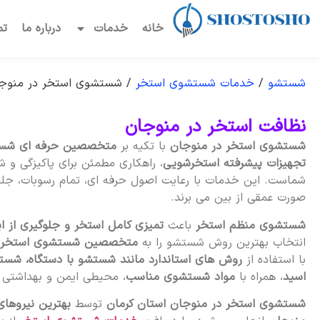
خانه
خدمات
درباره ما
تم
شستشو
/
خدمات شستشوی استخر
/
شستشوی استخر در منوج
نظافت استخر در منوجان
شستشوی استخر در منوجان
با تکیه بر
متخصصین حرفه ای شس
تجهیزات پیشرفته استخرشویی
، راهکاری مطمئن برای پاکیزگی و 
شماست. این خدمات با رعایت اصول حرفه ای، تمام رسوبات، جلبک
صورت عمقی از بین می برند.
شستشوی منظم استخر
باعث
تمیزی کامل استخر و جلوگیری از ا
انتخاب بهترین روش شستشو را به
متخصصین شستشوی استخر 
با استفاده از
روش های استاندارد مانند شستشو با دستگاه، شست
اسید
، همراه با
مواد شستشوی مناسب
، محیطی ایمن و بهداشتی بر
شستشوی استخر در منوجان استان کرمان
توسط
بهترین نیروها