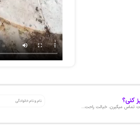
ز کنی؟
هات تماس میگیرن. خیالت راحت…