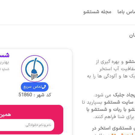
اس باما
مجله شستشو
ان
شست
تشو
و بهره گیری از
بهتر
شفافیت آب استخر
شماره 
 ها و آلودگی ها را به
تماس سریع
یجاد جلبک
می شود.
کد شهر : 51860
سایت شستشو
بسپارید تا
شو با ربات و شستشو با
همین 
ای شنا فراهم کنند.
ی شستشوی استخر در