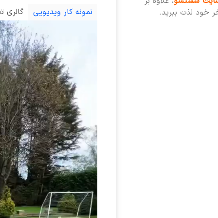
ایت شستشو
، علاوه بر
نمونه کار ویدیویی
گالری ت
خر خود لذت ببرید.