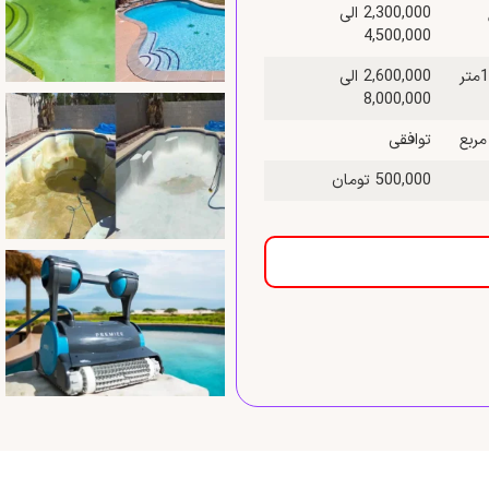
2,300,000 الی
4,500,000
قیمت نظافت استخر به وسیله واتر جت و اسید شویی بین 50 تا 100متر
2,600,000 الی
8,000,000
توافقی
500,000 تومان