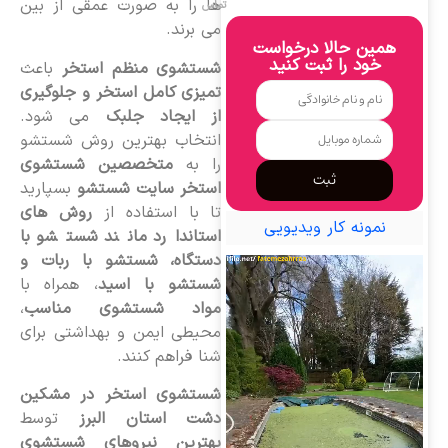
ها را به صورت عمقی از بین
تماس
می برند.
همین حالا درخواست
خود را ثبت کنید
شستشوی منظم استخر
باعث
تمیزی کامل استخر و جلوگیری
از ایجاد جلبک
می شود.
انتخاب بهترین روش شستشو
را به
متخصصین شستشوی
ثبت
استخر سایت شستشو
بسپارید
تا با استفاده از
روش های
نمونه کار ویدیویی
استاندارد مانند شستشو با
دستگاه، شستشو با ربات و
شستشو با اسید
، همراه با
مواد شستشوی مناسب
،
محیطی ایمن و بهداشتی برای
شنا فراهم کنند.
شستشوی استخر در مشکین
دشت استان البرز
توسط
بهترین نیروهای شستشوی