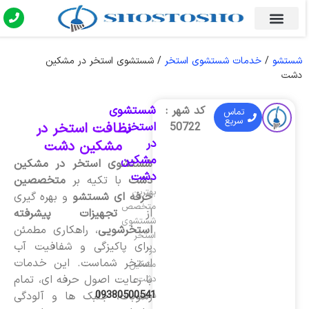
شستشو
/
خدمات شستشوی استخر
/
شستشوی استخر در مشکین
دشت
شستشوی
کد شهر :
تماس
سریع
استخر
نظافت استخر در
50722
در
مشکین دشت
مشکین
شستشوی استخر در مشکین
دشت
دشت
با تکیه بر
متخصصین
بهترین
حرفه ای شستشو
و بهره گیری
متخصص
از
تجهیزات پیشرفته
شستشوی
استخرشویی
، راهکاری مطمئن
استخر
برای پاکیزگی و شفافیت آب
در
استخر شماست. این خدمات
مشکین
با رعایت اصول حرفه ای، تمام
دشت
09380500541
رسوبات، جلبک ها و آلودگی
شماره