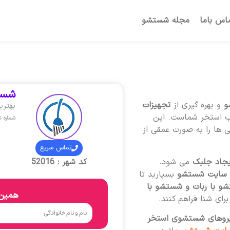
اس باما
مجله شستشو
شست
و
و بهره گیری از
تجهیزات
بهتر
آب استخر شماست. این
شماره 
 ها را به صورت عمقی از
تماس سریع
یجاد جلبک
می شود.
کد شهر : 52016
سایت شستشو
بسپارید تا
شو با ربات و شستشو با
همین 
ای شنا فراهم کنند.
یروهای شستشوی استخر