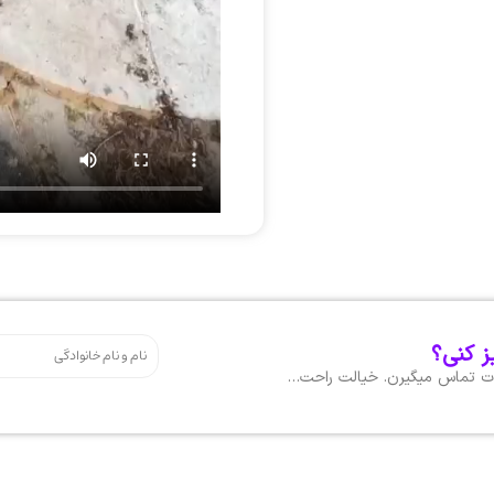
ز کنی؟
هات تماس میگیرن. خیالت راحت…