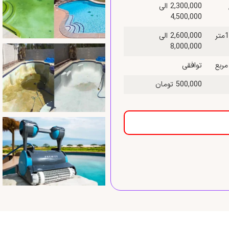
2,300,000 الی
4,500,000
قیمت نظافت استخر به وسیله واتر جت و اسید شویی بین 50 تا 100متر
2,600,000 الی
8,000,000
توافقی
500,000 تومان