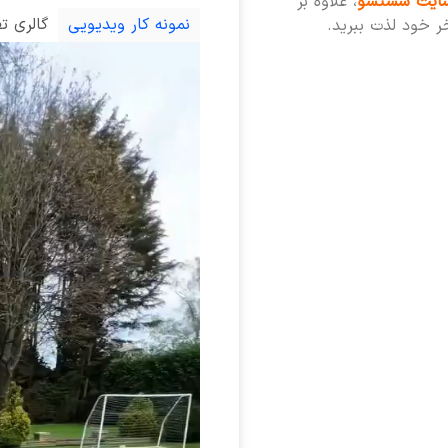
ایت شستشو
، علاوه بر
نمونه کار ویدیویی
گالری ت
خر خود لذت ببرید.