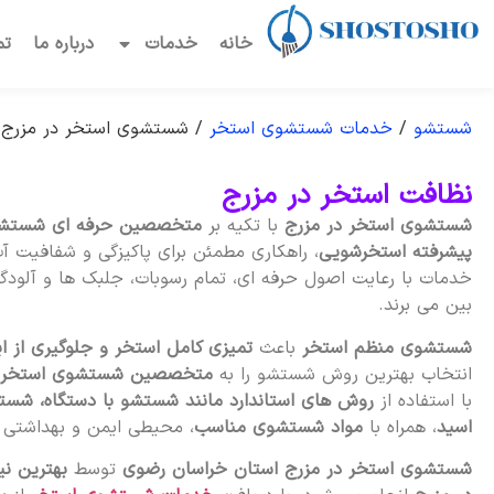
خانه
خدمات
درباره ما
تم
شستشو
/
خدمات شستشوی استخر
/
شستشوی استخر در مزرج
نظافت استخر در مزرج
شستشوی استخر در مزرج
با تکیه بر
متخصصین حرفه ای شستش
پیشرفته استخرشویی
، راهکاری مطمئن برای پاکیزگی و شفافیت 
خدمات با رعایت اصول حرفه ای، تمام رسوبات، جلبک ها و آلودگی
بین می برند.
شستشوی منظم استخر
باعث
تمیزی کامل استخر و جلوگیری از ا
انتخاب بهترین روش شستشو را به
متخصصین شستشوی استخر 
با استفاده از
روش های استاندارد مانند شستشو با دستگاه، شست
اسید
، همراه با
مواد شستشوی مناسب
، محیطی ایمن و بهداشتی بر
شستشوی استخر در مزرج استان خراسان رضوی
توسط
بهترین ن