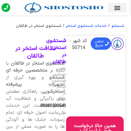
شستشو
/
خدمات شستشوی استخر
/
شستشوی استخر در طالقان
شستشوی
کد شهر :
تماس
سریع
استخر
نظافت استخر در
50714
در
طالقان
طالقان
شستشوی استخر در طالقان
با
بهترین
تکیه بر
متخصصین حرفه ای
متخصص
شستشو
و بهره گیری از
شستشوی
تجهیزات پیشرفته
استخر
استخرشویی
، راهکاری مطمئن
در
برای پاکیزگی و شفافیت آب
طالقان
استخر شماست. این خدمات
09380500541
شماره
با رعایت اصول حرفه ای، تمام
تماس
رسوبات، جلبک ها و آلودگی
همین حالا درخواست
ها را به صورت عمقی از بین