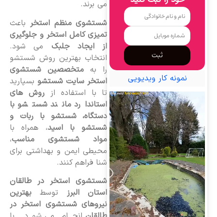
خود را ثبت کنید
می برند.
شستشوی منظم استخر
باعث
تمیزی کامل استخر و جلوگیری
از ایجاد جلبک
می شود.
ثبت
انتخاب بهترین روش شستشو
را به
متخصصین شستشوی
نمونه کار ویدیویی
استخر سایت شستشو
بسپارید
تا با استفاده از
روش های
استاندارد مانند شستشو با
دستگاه، شستشو با ربات و
شستشو با اسید
، همراه با
مواد شستشوی مناسب
،
محیطی ایمن و بهداشتی برای
شنا فراهم کنند.
شستشوی استخر در طالقان
استان البرز
توسط
بهترین
نیروهای شستشوی استخر در
طالقان
انجام می شود. با