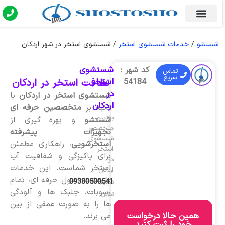
شستشو
/
خدمات شستشوی استخر
/
شستشوی استخر در شهر اردکان
شستشوی
کد شهر :
تماس
سریع
استخر
نظافت استخر در اردکان
54184
در
شستشوی استخر در اردکان
با
اردکان
تکیه بر
متخصصین حرفه ای
بهترین
شستشو
و بهره گیری از
متخصص
تجهیزات پیشرفته
شستشوی
استخرشویی
، راهکاری مطمئن
استخر
برای پاکیزگی و شفافیت آب
در
استخر شماست. این خدمات
اردکان
با رعایت اصول حرفه ای، تمام
09380500541
شماره
رسوبات، جلبک ها و آلودگی
تماس
ها را به صورت عمقی از بین
همین حالا درخواست
می برند.