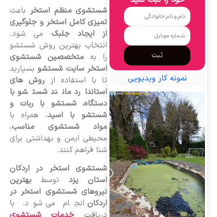
خود را ثبت کنید
شستشوی منظم استخر
باعث
تمیزی کامل استخر و جلوگیری
از ایجاد جلبک
می شود.
انتخاب بهترین روش شستشو
ثبت
را به
متخصصین شستشوی
استخر سایت شستشو
بسپارید
نمونه کار ویدیویی
تا با استفاده از
روش های
استاندارد مانند شستشو با
دستگاه، شستشو با ربات و
شستشو با اسید
، همراه با
مواد شستشوی مناسب
،
محیطی ایمن و بهداشتی برای
شنا فراهم کنند.
شستشوی استخر در اردکان
استان یزد
توسط
بهترین
نیروهای شستشوی استخر در
اردکان
انجام می شود. با
دریافت
خدمات شستشوی