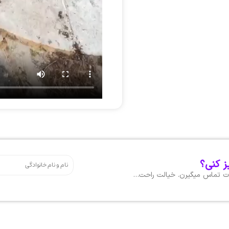
ز کنی؟
هات تماس میگیرن. خیالت راحت…