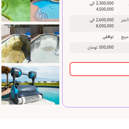
2,300,000 الی
4,500,000
قیمت نظافت استخر به وسیله واتر جت و اسید شویی بین 50 تا 100متر
2,600,000 الی
8,000,000
توافقی
500,000 تومان