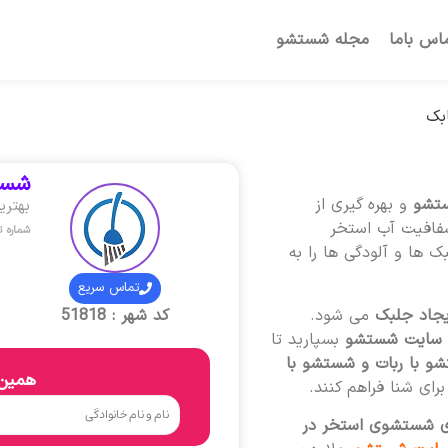
اس باما
مجله شستشو
بک
شست
تشو
و بهره گیری از
بهتر
شفافیت آب استخر
شماره 
 ها و آلودگی ها را به
تماس سریع
یجاد جلبک
می شود.
کد شهر : 51818
سایت شستشو
بسپارید تا
شو با ربات و شستشو با
همین 
ای شنا فراهم کنند.
ای شستشوی استخر در