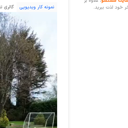
ایت شستشو
، علاوه بر
نمونه کار ویدیویی
گالری ت
خر خود لذت ببرید.