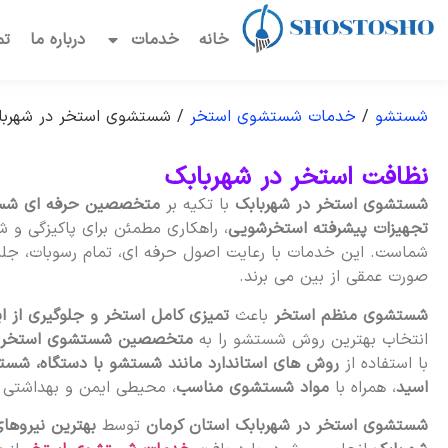
خانه
خدمات
درباره ما
تم
شستشو
/
خدمات شستشوی استخر
/
شستشوی استخر در شهربا
نظافت استخر در شهربابک
شستشوی استخر در شهربابک
با تکیه بر
متخصصین حرفه ای شس
تجهیزات پیشرفته استخرشویی
، راهکاری مطمئن برای پاکیزگی و 
شماست. این خدمات با رعایت اصول حرفه ای، تمام رسوبات، جلبک
صورت عمقی از بین می برند.
شستشوی منظم استخر
باعث
تمیزی کامل استخر و جلوگیری از ا
انتخاب بهترین روش شستشو را به
متخصصین شستشوی استخر 
با استفاده از
روش های استاندارد مانند شستشو با دستگاه، شست
اسید
، همراه با
مواد شستشوی مناسب
، محیطی ایمن و بهداشتی بر
شستشوی استخر در شهربابک استان کرمان
توسط
بهترین نیروه