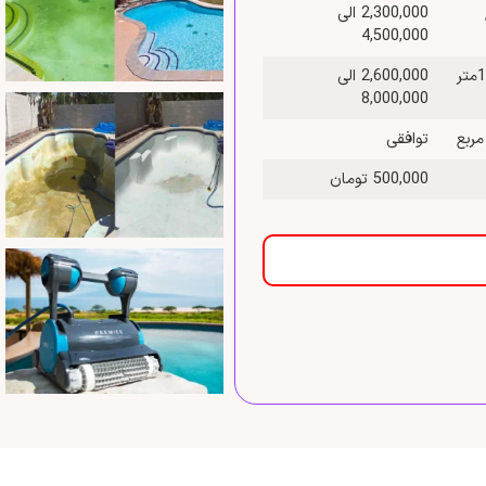
2,300,000 الی
4,500,000
قیمت نظافت استخر به وسیله واتر جت و اسید شویی بین 50 تا 100متر
2,600,000 الی
8,000,000
توافقی
500,000 تومان