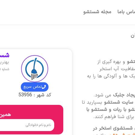
اس باما
مجله شستشو
ن
شست
شو
و بهره گیری از
بهتر
شفافیت آب استخر
شماره 
 ها و آلودگی ها را به
تماس سریع
یجاد جلبک
می شود.
کد شهر : 53956
سایت شستشو
بسپارید تا
شو با ربات و شستشو با
همین 
ای شنا فراهم کنند.
ی شستشوی استخر در