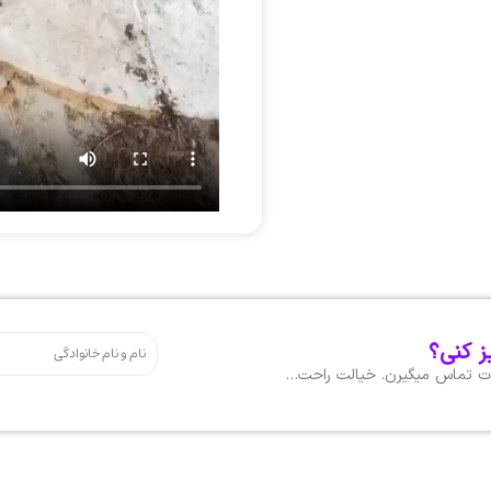
ز کنی؟
هات تماس میگیرن. خیالت راحت…