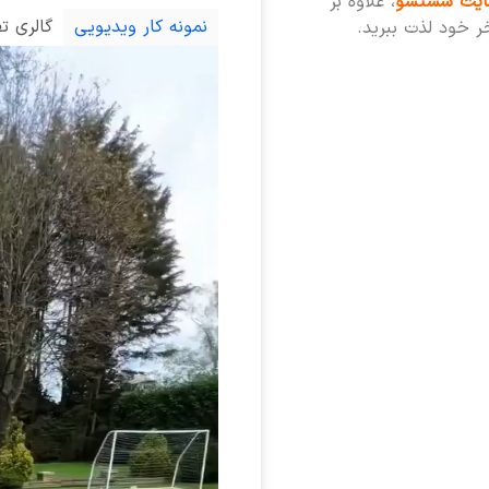
یت شستشو
، علاوه بر
نمونه کار ویدیویی
گالری ت
خر خود لذت ببرید.