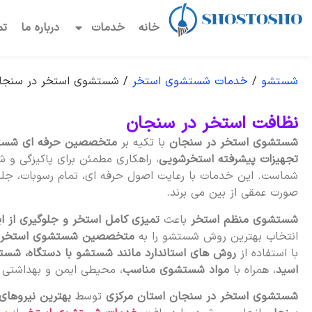
خانه
خدمات
درباره ما
تم
شستشو
/
خدمات شستشوی استخر
/
شستشوی استخر در سنجا
نظافت استخر در سنجان
شستشوی استخر در سنجان
با تکیه بر
متخصصین حرفه ای شست
تجهیزات پیشرفته استخرشویی
، راهکاری مطمئن برای پاکیزگی و 
شماست. این خدمات با رعایت اصول حرفه ای، تمام رسوبات، جلبک
صورت عمقی از بین می برند.
شستشوی منظم استخر
باعث
تمیزی کامل استخر و جلوگیری از ا
انتخاب بهترین روش شستشو را به
متخصصین شستشوی استخر 
با استفاده از
روش های استاندارد مانند شستشو با دستگاه، شست
اسید
، همراه با
مواد شستشوی مناسب
، محیطی ایمن و بهداشتی بر
شستشوی استخر در سنجان استان مرکزی
توسط
بهترین نیروها