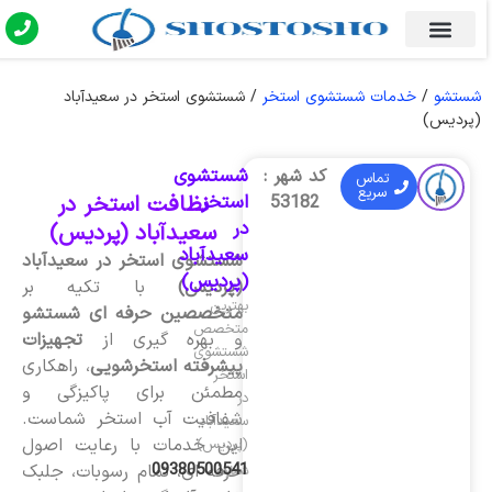
شستشو
/
خدمات شستشوی استخر
/
شستشوی استخر در سعیدآباد
(پردیس)
شستشوی
کد شهر :
تماس
سریع
استخر
نظافت استخر در
53182
در
سعیدآباد (پردیس)
سعیدآباد
شستشوی استخر در سعیدآباد
(پردیس)
(پردیس)
با تکیه بر
بهترین
متخصصین حرفه ای شستشو
متخصص
و بهره گیری از
تجهیزات
شستشوی
پیشرفته استخرشویی
، راهکاری
استخر
مطمئن برای پاکیزگی و
در
شفافیت آب استخر شماست.
سعیدآباد
این خدمات با رعایت اصول
(پردیس)
09380500541
حرفه ای، تمام رسوبات، جلبک
شماره