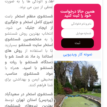
ها و آلودگی ها را به صورت
تماس
عمقی از بین می برند.
همین حالا درخواست
خود را ثبت کنید
شستشوی منظم استخر
باعث
تمیزی کامل استخر و جلوگیری
از ایجاد جلبک
می شود.
انتخاب بهترین روش شستشو
را به
متخصصین شستشوی
ثبت
استخر سایت شستشو
بسپارید
تا با استفاده از
روش های
نمونه کار ویدیویی
استاندارد مانند شستشو با
دستگاه، شستشو با ربات و
شستشو با اسید
، همراه با
مواد شستشوی مناسب
،
محیطی ایمن و بهداشتی برای
شنا فراهم کنند.
شستشوی استخر در سعیدآباد
(پردیس) استان تهران
توسط
بهترین نیروهای شستشوی