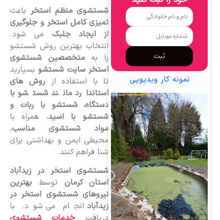
خود را ثبت کنید
شستشوی منظم استخر
باعث
تمیزی کامل استخر و جلوگیری
از ایجاد جلبک
می شود.
انتخاب بهترین روش شستشو
ثبت
را به
متخصصین شستشوی
استخر سایت شستشو
بسپارید
نمونه کار ویدیویی
تا با استفاده از
روش های
استاندارد مانند شستشو با
دستگاه، شستشو با ربات و
شستشو با اسید
، همراه با
مواد شستشوی مناسب
،
محیطی ایمن و بهداشتی برای
شنا فراهم کنند.
شستشوی استخر در زیدآباد
استان کرمان
توسط
بهترین
نیروهای شستشوی استخر در
زیدآباد
انجام می شود. با
دریافت
خدمات شستشوی