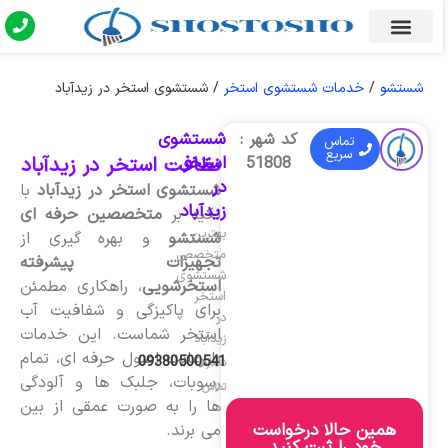
شستشو
/
خدمات شستشوی استخر
/
شستشوی استخر در زیدآباد
شستشوی
کد شهر :
تماس
سریع
استخر
نظافت استخر در زیدآباد
51808
در
شستشوی استخر در زیدآباد
با
زیدآباد
تکیه بر
متخصصین حرفه ای
بهترین
شستشو
و بهره گیری از
متخصص
تجهیزات پیشرفته
شستشوی
استخرشویی
، راهکاری مطمئن
استخر
برای پاکیزگی و شفافیت آب
در
استخر شماست. این خدمات
زیدآباد
با رعایت اصول حرفه ای، تمام
09380500541
شماره
رسوبات، جلبک ها و آلودگی
تماس
ها را به صورت عمقی از بین
همین حالا درخواست
می برند.