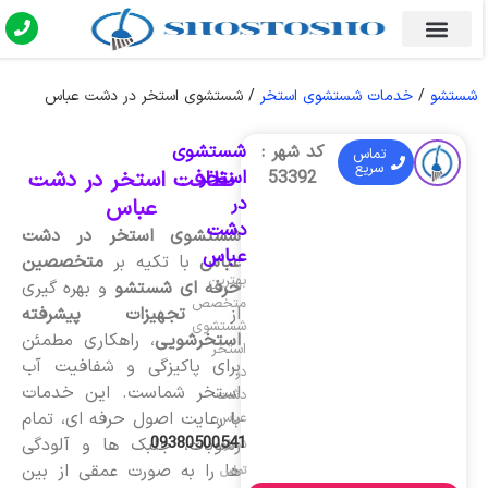
شستشو
/
خدمات شستشوی استخر
/
شستشوی استخر در دشت عباس
شستشوی
کد شهر :
تماس
سریع
استخر
نظافت استخر در دشت
53392
در
عباس
دشت
شستشوی استخر در دشت
عباس
عباس
با تکیه بر
متخصصین
بهترین
حرفه ای شستشو
و بهره گیری
متخصص
از
تجهیزات پیشرفته
شستشوی
استخرشویی
، راهکاری مطمئن
استخر
برای پاکیزگی و شفافیت آب
در
استخر شماست. این خدمات
دشت
با رعایت اصول حرفه ای، تمام
عباس
09380500541
رسوبات، جلبک ها و آلودگی
شماره
ها را به صورت عمقی از بین
تماس