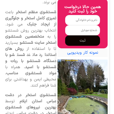
می برند.
همین حالا درخواست
خود را ثبت کنید
شستشوی منظم استخر
باعث
تمیزی کامل استخر و جلوگیری
از ایجاد جلبک
می شود.
انتخاب بهترین روش شستشو
را به
متخصصین شستشوی
ثبت
استخر سایت شستشو
بسپارید
تا با استفاده از
روش های
نمونه کار ویدیویی
استاندارد مانند شستشو با
دستگاه، شستشو با ربات و
شستشو با اسید
، همراه با
مواد شستشوی مناسب
،
محیطی ایمن و بهداشتی برای
شنا فراهم کنند.
شستشوی استخر در دشت
عباس استان ایلام
توسط
بهترین نیروهای شستشوی
استخر در دشت عباس
انجام