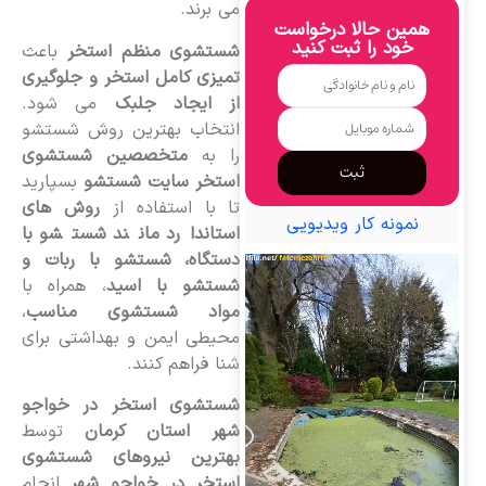
می برند.
همین حالا درخواست
خود را ثبت کنید
شستشوی منظم استخر
باعث
تمیزی کامل استخر و جلوگیری
از ایجاد جلبک
می شود.
انتخاب بهترین روش شستشو
را به
متخصصین شستشوی
ثبت
استخر سایت شستشو
بسپارید
تا با استفاده از
روش های
نمونه کار ویدیویی
استاندارد مانند شستشو با
دستگاه، شستشو با ربات و
شستشو با اسید
، همراه با
مواد شستشوی مناسب
،
محیطی ایمن و بهداشتی برای
شنا فراهم کنند.
شستشوی استخر در خواجو
شهر استان کرمان
توسط
بهترین نیروهای شستشوی
استخر در خواجو شهر
انجام