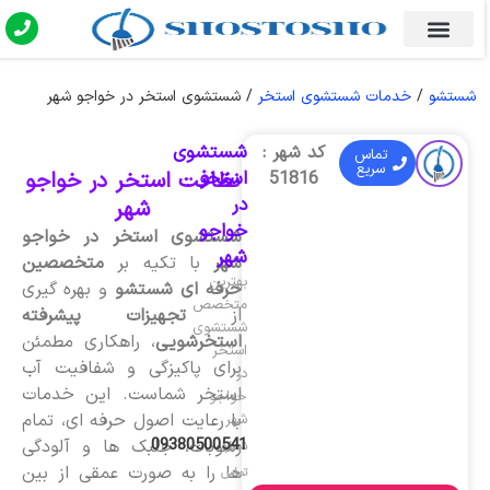
شستشو
/
خدمات شستشوی استخر
/
شستشوی استخر در خواجو شهر
شستشوی
کد شهر :
تماس
سریع
استخر
نظافت استخر در خواجو
51816
در
شهر
خواجو
شستشوی استخر در خواجو
شهر
شهر
با تکیه بر
متخصصین
بهترین
حرفه ای شستشو
و بهره گیری
متخصص
از
تجهیزات پیشرفته
شستشوی
استخرشویی
، راهکاری مطمئن
استخر
برای پاکیزگی و شفافیت آب
در
استخر شماست. این خدمات
خواجو
با رعایت اصول حرفه ای، تمام
شهر
09380500541
رسوبات، جلبک ها و آلودگی
شماره
ها را به صورت عمقی از بین
تماس