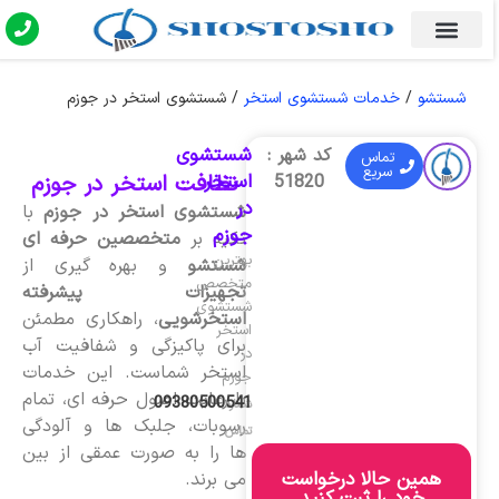
شستشو
/
خدمات شستشوی استخر
/
شستشوی استخر در جوزم
شستشوی
کد شهر :
تماس
سریع
استخر
نظافت استخر در جوزم
51820
در
شستشوی استخر در جوزم
با
جوزم
تکیه بر
متخصصین حرفه ای
بهترین
شستشو
و بهره گیری از
متخصص
تجهیزات پیشرفته
شستشوی
استخرشویی
، راهکاری مطمئن
استخر
برای پاکیزگی و شفافیت آب
در
استخر شماست. این خدمات
جوزم
با رعایت اصول حرفه ای، تمام
09380500541
شماره
رسوبات، جلبک ها و آلودگی
تماس
ها را به صورت عمقی از بین
همین حالا درخواست
می برند.