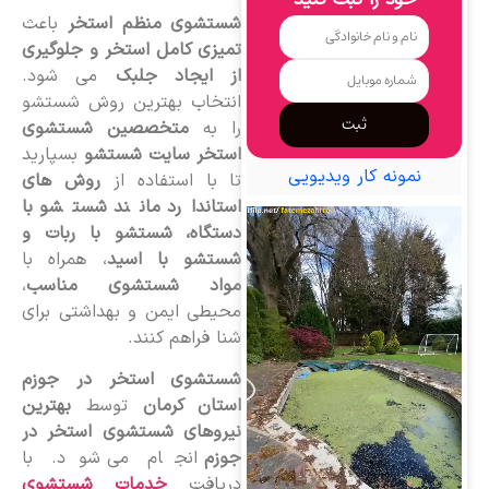
خود را ثبت کنید
شستشوی منظم استخر
باعث
تمیزی کامل استخر و جلوگیری
از ایجاد جلبک
می شود.
انتخاب بهترین روش شستشو
ثبت
را به
متخصصین شستشوی
استخر سایت شستشو
بسپارید
نمونه کار ویدیویی
تا با استفاده از
روش های
استاندارد مانند شستشو با
دستگاه، شستشو با ربات و
شستشو با اسید
، همراه با
مواد شستشوی مناسب
،
محیطی ایمن و بهداشتی برای
شنا فراهم کنند.
شستشوی استخر در جوزم
استان کرمان
توسط
بهترین
نیروهای شستشوی استخر در
جوزم
انجام می شود. با
دریافت
خدمات شستشوی