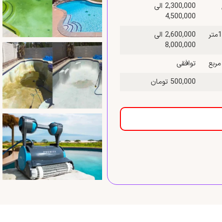
2,300,000 الی
4,500,000
قیمت نظافت استخر به وسیله واتر جت و اسید شویی بین 50 تا 100متر
2,600,000 الی
8,000,000
توافقی
500,000 تومان