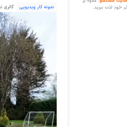
سایت شستشو
، علاوه بر
نمونه کار ویدیویی
گالری ت
خر خود لذت ببرید.