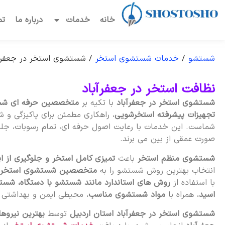
خانه
خدمات
درباره ما
تم
شستشو
/
خدمات شستشوی استخر
/
شستشوی استخر در جعفرآ
نظافت استخر در جعفرآباد
شستشوی استخر در جعفرآباد
با تکیه بر
متخصصین حرفه ای ش
تجهیزات پیشرفته استخرشویی
، راهکاری مطمئن برای پاکیزگی و 
شماست. این خدمات با رعایت اصول حرفه ای، تمام رسوبات، جلبک
صورت عمقی از بین می برند.
شستشوی منظم استخر
باعث
تمیزی کامل استخر و جلوگیری از ا
انتخاب بهترین روش شستشو را به
متخصصین شستشوی استخر 
با استفاده از
روش های استاندارد مانند شستشو با دستگاه، شست
اسید
، همراه با
مواد شستشوی مناسب
، محیطی ایمن و بهداشتی بر
شستشوی استخر در جعفرآباد استان اردبیل
توسط
بهترین نیروه