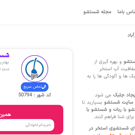
اس باما
مجله شستشو
باد
شست
ستشو
و بهره گیری از
بهتر
شفافیت آب استخر
شماره 
 ها و آلودگی ها را به
تماس سریع
یجاد جلبک
می شود.
کد شهر : 50794
سایت شستشو
بسپارید تا
شو با ربات و شستشو با
همین 
ای شنا فراهم کنند.
ای شستشوی استخر در