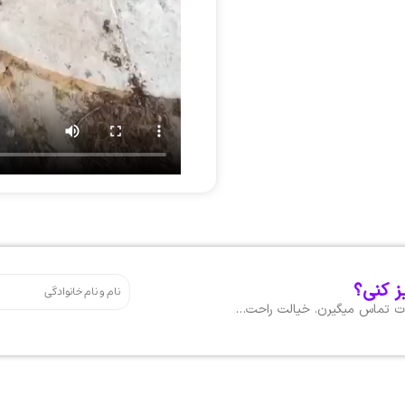
ز کنی؟
هات تماس میگیرن. خیالت راحت…