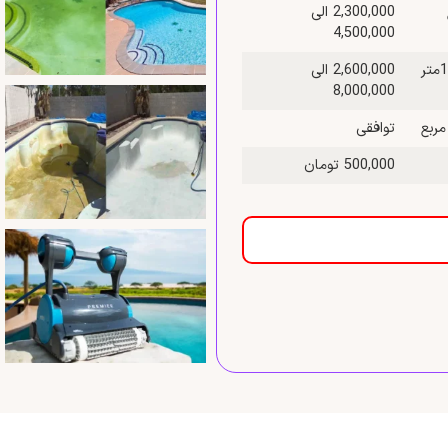
2,300,000 الی
4,500,000
قیمت نظافت استخر به وسیله واتر جت و اسید شویی بین 50 تا 100متر
2,600,000 الی
8,000,000
توافقی
500,000 تومان