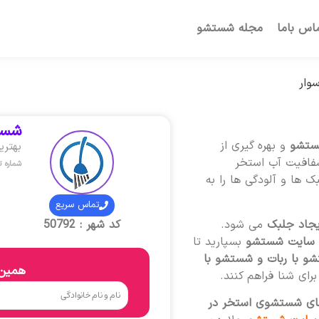
اس باما
مجله شستشو
وار
شستش
ستشو
و بهره گیری از
بهتری
شفافیت آب استخر
شماره 
 ها و آلودگی ها را به
تماس سریع
یجاد جلبک
می شود.
کد شهر : 50792
سایت شستشو
بسپارید تا
شو با ربات و شستشو با
همین 
ای شنا فراهم کنند.
های شستشوی استخر در