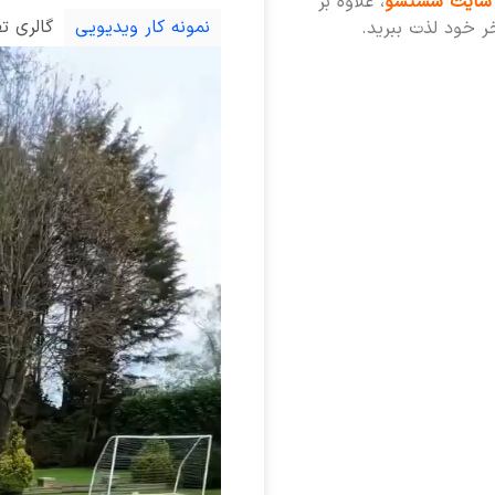
سایت شستشو
، علاوه بر
نمونه کار ویدیویی
گالری ت
خر خود لذت ببرید.