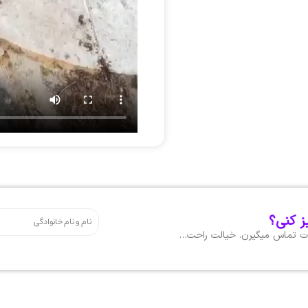
ز کنی؟
هات تماس میگیرن. خیالت راحت…