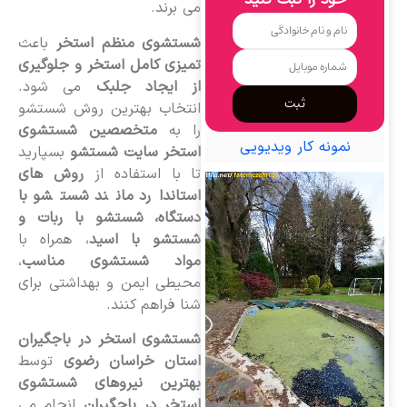
خود را ثبت کنید
می برند.
شستشوی منظم استخر
باعث
تمیزی کامل استخر و جلوگیری
از ایجاد جلبک
می شود.
ثبت
انتخاب بهترین روش شستشو
را به
متخصصین شستشوی
نمونه کار ویدیویی
استخر سایت شستشو
بسپارید
تا با استفاده از
روش های
استاندارد مانند شستشو با
دستگاه، شستشو با ربات و
شستشو با اسید
، همراه با
مواد شستشوی مناسب
،
محیطی ایمن و بهداشتی برای
شنا فراهم کنند.
شستشوی استخر در باجگیران
استان خراسان رضوی
توسط
بهترین نیروهای شستشوی
استخر در باجگیران
انجام می