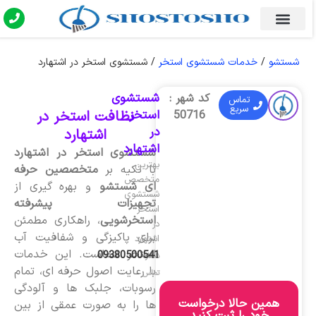
شستشو
/
خدمات شستشوی استخر
/
شستشوی استخر در اشتهارد
شستشوی
کد شهر :
تماس
سریع
استخر
نظافت استخر در
50716
در
اشتهارد
اشتهارد
شستشوی استخر در اشتهارد
بهترین
با تکیه بر
متخصصین حرفه
متخصص
ای شستشو
و بهره گیری از
شستشوی
تجهیزات پیشرفته
استخر
استخرشویی
، راهکاری مطمئن
در
برای پاکیزگی و شفافیت آب
اشتهارد
استخر شماست. این خدمات
09380500541
شماره
با رعایت اصول حرفه ای، تمام
تماس
رسوبات، جلبک ها و آلودگی
همین حالا درخواست
ها را به صورت عمقی از بین