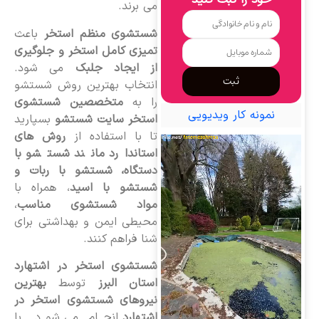
خود را ثبت کنید
می برند.
شستشوی منظم استخر
باعث
تمیزی کامل استخر و جلوگیری
از ایجاد جلبک
می شود.
ثبت
انتخاب بهترین روش شستشو
را به
متخصصین شستشوی
نمونه کار ویدیویی
استخر سایت شستشو
بسپارید
تا با استفاده از
روش های
استاندارد مانند شستشو با
دستگاه، شستشو با ربات و
شستشو با اسید
، همراه با
مواد شستشوی مناسب
،
محیطی ایمن و بهداشتی برای
شنا فراهم کنند.
شستشوی استخر در اشتهارد
استان البرز
توسط
بهترین
نیروهای شستشوی استخر در
اشتهارد
انجام می شود. با