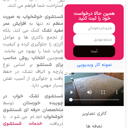
تماس
استراحت شما فراهم می کنند.
همین حالا درخواست
شستشوی خوشخواب به صورت
خود را ثبت کنید
منظم
نه تنها به
افزایش عمر
مفید تشک
کمک می کند، بلکه
از تجمع باکتری ها و عوامل
آلرژی زا جلوگیری کرده و کیفیت
خواب شما را بهبود می بخشد.
ثبت
همچنین
انتخاب روش مناسب
برای شستشو
بر اساس نوع
نمونه کار ویدیویی
پارچه و الیاف تشک، در حفظ
بافت و جلوگیری از آسیب نقش
بسیار مهمی دارد.
شستشوی تشک خواب در
چویبده خوزستان
توسط
متخصصان حرفه ای شستشوی
گالری تصاویر
خوشخواب
انجام می شود. با
دریافت
خدمات شستشوی
تعرفه ها