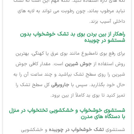
لکه های تازه استفاده کنید. نکته مهم این است که تشک
نباید مرطوب بماند، چون رطوبت می تواند به لایه های
داخلی آسیب بزند.
راهکار از بین بردن بوی بد تشک خوشخواب بدون
شستشو در چویبده
برای رفع بوی نامطبوع مانند بوی عرق یا کهنگی، بهترین
روش استفاده از
جوش شیرین
است. مقدار کافی جوش
شیرین را روی سطح تشک بپاشید و چند ساعت آن را به
حال خود بگذارید. سپس با
جاروبرقی
کل سطح تشک را
تمیز کنید تا بوی بد کاملاً از بین برود.
شستشوی خوشخواب و خشکشویی تختخواب در منزل
با دستگاه های مدرن
شستشوی
تشک خوشخواب در چویبده
و خشکشویی