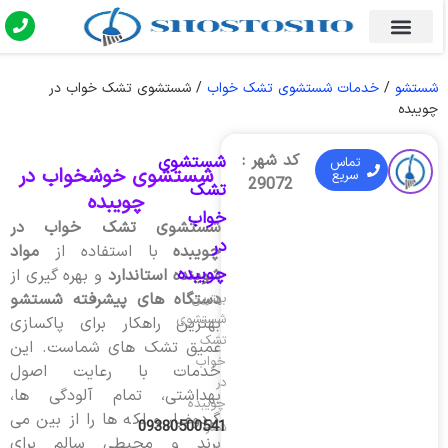
شستشو
/
خدمات شستشوی تشک خواب
/
شستشوی تشک خواب در
چویبده
کد شهر :
شستشوی
تماس
شستشوی خوشخواب در
سریع
29072
تشک
چویبده
خواب
شستشوی تشک خواب در
در
چویبده
با استفاده از
مواد
چویبده
شوینده استاندارد
و بهره گیری از
دستگاه های پیشرفته شستشو
بهترین
شستشوی
بهترین راهکار برای پاکسازی
تشک
عمیق تشک های شماست. این
خواب
خدمات با رعایت اصول
در
بهداشتی، تمام آلودگی ها،
چویبده
گردوغبار و لکه ها را از بین می
09380500541
شماره
برند و محیطی سالم برای