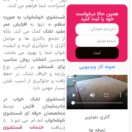
تماس
استراحت شما فراهم می کنند.
همین حالا درخواست
شستشوی خوشخواب به صورت
خود را ثبت کنید
منظم
نه تنها به
افزایش عمر
مفید تشک
کمک می کند، بلکه
از تجمع باکتری ها و عوامل
آلرژی زا جلوگیری کرده و کیفیت
خواب شما را بهبود می بخشد.
ثبت
همچنین
انتخاب روش مناسب
برای شستشو
بر اساس نوع
نمونه کار ویدیویی
پارچه و الیاف تشک، در حفظ
بافت و جلوگیری از آسیب نقش
بسیار مهمی دارد.
شستشوی تشک خواب در
مادرسلیمان فارس
توسط
متخصصان حرفه ای شستشوی
گالری تصاویر
خوشخواب
انجام می شود. با
دریافت
خدمات شستشوی
تعرفه ها