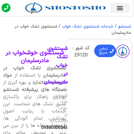
شستشو
/
خدمات شستشوی تشک خواب
/
شستشوی تشک خواب در
مادرسلیمان
کد شهر :
شستشوی
تماس
شستشوی خوشخواب در
سریع
29120
تشک
مادرسلیمان
خواب
شستشوی تشک خواب در
در
مادرسلیمان
با استفاده از
مواد
مادرسلیمان
شوینده استاندارد
و بهره گیری از
دستگاه های پیشرفته شستشو
بهترین
شستشوی
بهترین راهکار برای پاکسازی
تشک
عمیق تشک های شماست. این
خواب
خدمات با رعایت اصول
در
بهداشتی، تمام آلودگی ها،
مادرسلیمان
گردوغبار و لکه ها را از بین می
09380500541
شماره
برند و محیطی سالم برای