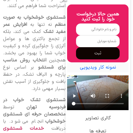
تماس
استراحت شما فراهم می کنند.
همین حالا درخواست
شستشوی خوشخواب به صورت
خود را ثبت کنید
منظم
نه تنها به
افزایش عمر
مفید تشک
کمک می کند، بلکه
از تجمع باکتری ها و عوامل
آلرژی زا جلوگیری کرده و کیفیت
خواب شما را بهبود می بخشد.
ثبت
همچنین
انتخاب روش مناسب
برای شستشو
بر اساس نوع
نمونه کار ویدیویی
پارچه و الیاف تشک، در حفظ
بافت و جلوگیری از آسیب نقش
بسیار مهمی دارد.
شستشوی تشک خواب در
فردوسیه تهران
توسط
متخصصان حرفه ای شستشوی
گالری تصاویر
خوشخواب
انجام می شود. با
دریافت
خدمات شستشوی
تعرفه ها