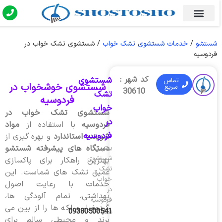
شستشو
/
خدمات شستشوی تشک خواب
/
شستشوی تشک خواب در
فردوسیه
کد شهر :
شستشوی
تماس
شستشوی خوشخواب در
سریع
30610
تشک
فردوسیه
خواب
شستشوی تشک خواب در
در
فردوسیه
با استفاده از
مواد
فردوسیه
شوینده استاندارد
و بهره گیری از
دستگاه های پیشرفته شستشو
بهترین
شستشوی
بهترین راهکار برای پاکسازی
تشک
عمیق تشک های شماست. این
خواب
خدمات با رعایت اصول
در
بهداشتی، تمام آلودگی ها،
فردوسیه
گردوغبار و لکه ها را از بین می
09380500541
شماره
برند و محیطی سالم برای