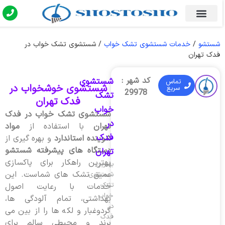
شستشو
/
خدمات شستشوی تشک خواب
/
شستشوی تشک خواب در
فدک تهران
کد شهر :
شستشوی
تماس
شستشوی خوشخواب در
سریع
29978
تشک
فدک تهران
خواب
شستشوی تشک خواب در فدک
در
تهران
با استفاده از
مواد
فدک
شوینده استاندارد
و بهره گیری از
دستگاه های پیشرفته شستشو
تهران
بهترین راهکار برای پاکسازی
بهترین
عمیق تشک های شماست. این
شستشوی
تشک
خدمات با رعایت اصول
خواب
بهداشتی، تمام آلودگی ها،
در
گردوغبار و لکه ها را از بین می
فدک
برند و محیطی سالم برای