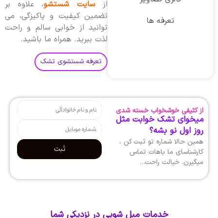
از
سایت شستشو
، علاوه بر
تضمین کیفیت و پاکیزگی، می
تعرفه ها
توانید از خوابی سالم و راحت
لذت ببرید. همراه ما باشید.
تعرفه شستشوی تشک
از کثیفی خوشخواب خسته شدی
میخوای تشک خوابت مثل
روز اول نو بشه؟
همین حالا شماره تو ثبت کن ،
ثبت
کارشناسای ما باهات تماس
میگیرن. خیالت راحت…
خدمات مبل شویی در نزدیکی شما