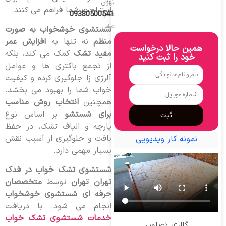
تهران
استراحت شما فراهم می کنند.
09380500541
شماره
تماس
شستشوی خوشخواب به صورت
منظم
نه تنها به
افزایش عمر
همین حالا درخواست
مفید تشک
کمک می کند، بلکه
خود را ثبت کنید
از تجمع باکتری ها و عوامل
آلرژی زا جلوگیری کرده و کیفیت
خواب شما را بهبود می بخشد.
همچنین
انتخاب روش مناسب
برای شستشو
بر اساس نوع
ثبت
پارچه و الیاف تشک، در حفظ
بافت و جلوگیری از آسیب نقش
نمونه کار ویدیویی
بسیار مهمی دارد.
شستشوی تشک خواب در فدک
تهران تهران
توسط
متخصصان
حرفه ای شستشوی خوشخواب
انجام می شود. با دریافت
خدمات شستشوی تشک خواب
گالری تصاویر