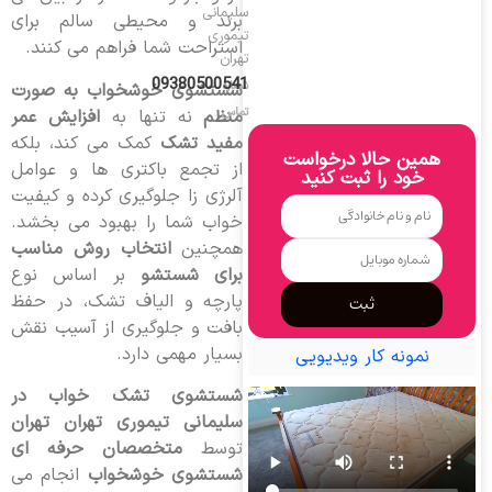
سلیمانی
برند و محیطی سالم برای
تیموری
استراحت شما فراهم می کنند.
تهران
09380500541
شماره
شستشوی خوشخواب به صورت
تماس
منظم
نه تنها به
افزایش عمر
مفید تشک
کمک می کند، بلکه
همین حالا درخواست
از تجمع باکتری ها و عوامل
خود را ثبت کنید
آلرژی زا جلوگیری کرده و کیفیت
خواب شما را بهبود می بخشد.
همچنین
انتخاب روش مناسب
برای شستشو
بر اساس نوع
پارچه و الیاف تشک، در حفظ
ثبت
بافت و جلوگیری از آسیب نقش
بسیار مهمی دارد.
نمونه کار ویدیویی
شستشوی تشک خواب در
سلیمانی تیموری تهران تهران
توسط
متخصصان حرفه ای
شستشوی خوشخواب
انجام می