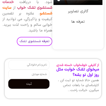
شود. با دریافت
خدمات
شستشوی تشک خواب
از
سایت
گالری تصاویر
شستشو
، علاوه بر تضمین
کیفیت و پاکیزگی، می توانید از
تعرفه ها
خوابی سالم و راحت لذت ببرید.
همراه ما باشید.
تعرفه شستشوی تشک
از کثیفی خوشخواب خسته شدی
میخوای تشک خوابت مثل
روز اول نو بشه؟
همین حالا شماره تو ثبت کن ،
ثبت
کارشناسای ما باهات تماس
میگیرن. خیالت راحت…