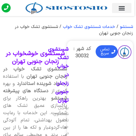
شستشو
/
خدمات شستشوی تشک خواب
/
شستشوی تشک خواب در
زنجان جنوبی تهران
کد شهر :
شستشوی
تماس
شستشوی خوشخواب در
سریع
30032
تشک
زنجان جنوبی تهران
خواب
شستشوی تشک خواب در
در
زنجان جنوبی تهران
با استفاده
زنجان
از
مواد شوینده استاندارد
و بهره
گیری از
دستگاه های پیشرفته
جنوبی
شستشو
بهترین راهکار برای
تهران
پاکسازی عمیق تشک های
بهترین
شماست. این خدمات با رعایت
شستشوی
اصول بهداشتی، تمام آلودگی
تشک
خواب
ها، گردوغبار و لکه ها را از بین
در
می برند و محیطی سالم برای