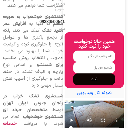
زنجان
استراحت شما فراهم می کنند.
جنوبی
تهران
شستشوی خوشخواب به صورت
09380500541
شماره
منظم
نه تنها به
افزایش عمر
تماس
مفید تشک
کمک می کند، بلکه
از تجمع باکتری ها و عوامل
همین حالا درخواست
آلرژی زا جلوگیری کرده و کیفیت
خود را ثبت کنید
خواب شما را بهبود می بخشد.
همچنین
انتخاب روش مناسب
برای شستشو
بر اساس نوع
پارچه و الیاف تشک، در حفظ
بافت و جلوگیری از آسیب نقش
ثبت
بسیار مهمی دارد.
نمونه کار ویدیویی
شستشوی تشک خواب در
زنجان جنوبی تهران تهران
توسط
متخصصان حرفه ای
شستشوی خوشخواب
انجام می
شود. با دریافت
خدمات