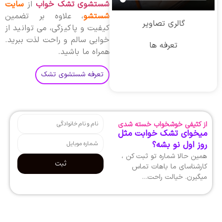
شستشوی تشک خواب
از
سایت
شستشو
، علاوه بر تضمین
گالری تصاویر
کیفیت و پاکیزگی، می توانید از
خوابی سالم و راحت لذت ببرید.
تعرفه ها
همراه ما باشید.
تعرفه شستشوی تشک
از کثیفی خوشخواب خسته شدی
میخوای تشک خوابت مثل
روز اول نو بشه؟
همین حالا شماره تو ثبت کن ،
ثبت
کارشناسای ما باهات تماس
میگیرن. خیالت راحت…