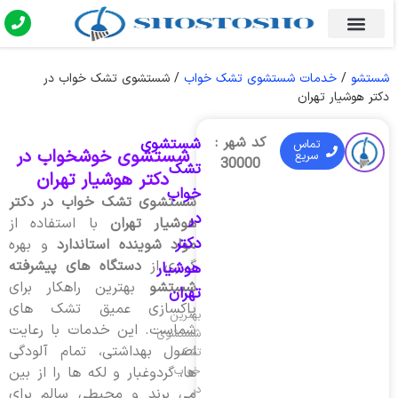
شستشو
/
خدمات شستشوی تشک خواب
/
شستشوی تشک خواب در
دکتر هوشیار تهران
کد شهر :
شستشوی
تماس
شستشوی خوشخواب در
سریع
30000
تشک
دکتر هوشیار تهران
خواب
شستشوی تشک خواب در دکتر
در
هوشیار تهران
با استفاده از
دکتر
مواد شوینده استاندارد
و بهره
گیری از
دستگاه های پیشرفته
هوشیار
شستشو
بهترین راهکار برای
تهران
پاکسازی عمیق تشک های
بهترین
شماست. این خدمات با رعایت
شستشوی
اصول بهداشتی، تمام آلودگی
تشک
خواب
ها، گردوغبار و لکه ها را از بین
در
می برند و محیطی سالم برای