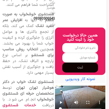
دکتر
استراحت شما فراهم می کنند.
هوشیار
تهران
شستشوی خوشخواب به صورت
09380500541
شماره
منظم
نه تنها به
افزایش عمر
تماس
مفید تشک
کمک می کند، بلکه
از تجمع باکتری ها و عوامل
همین حالا درخواست
آلرژی زا جلوگیری کرده و کیفیت
خود را ثبت کنید
خواب شما را بهبود می بخشد.
همچنین
انتخاب روش مناسب
برای شستشو
بر اساس نوع
پارچه و الیاف تشک، در حفظ
بافت و جلوگیری از آسیب نقش
ثبت
بسیار مهمی دارد.
نمونه کار ویدیویی
شستشوی تشک خواب در دکتر
هوشیار تهران تهران
توسط
متخصصان حرفه ای شستشوی
خوشخواب
انجام می شود. با
دریافت
خدمات شستشوی