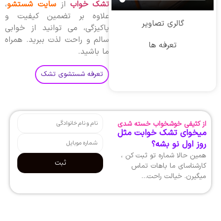
تشک خواب
از
سایت شستشو
،
علاوه بر تضمین کیفیت و
گالری تصاویر
پاکیزگی، می توانید از خوابی
سالم و راحت لذت ببرید. همراه
تعرفه ها
ما باشید.
تعرفه شستشوی تشک
از کثیفی خوشخواب خسته شدی
میخوای تشک خوابت مثل
روز اول نو بشه؟
همین حالا شماره تو ثبت کن ،
ثبت
کارشناسای ما باهات تماس
میگیرن. خیالت راحت…