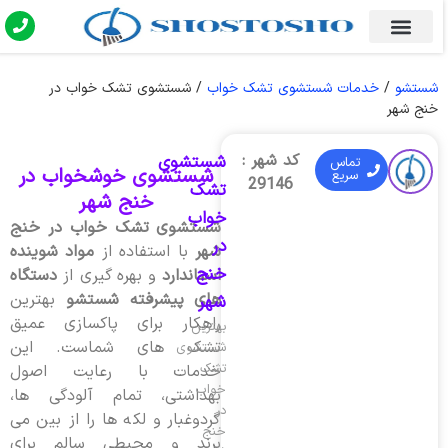
شستشو
/
خدمات شستشوی تشک خواب
/
شستشوی تشک خواب در
خنج شهر
کد شهر :
شستشوی
تماس
شستشوی خوشخواب در
سریع
29146
تشک
خنج شهر
خواب
شستشوی تشک خواب در خنج
در
شهر
با استفاده از
مواد شوینده
خنج
استاندارد
و بهره گیری از
دستگاه
های پیشرفته شستشو
بهترین
شهر
راهکار برای پاکسازی عمیق
بهترین
تشک های شماست. این
شستشوی
تشک
خدمات با رعایت اصول
خواب
بهداشتی، تمام آلودگی ها،
در
گردوغبار و لکه ها را از بین می
خنج
برند و محیطی سالم برای