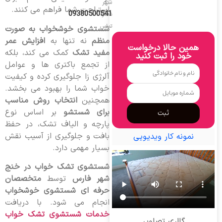
شهر
استراحت شما فراهم می کنند.
09380500541
شماره
تماس
شستشوی خوشخواب به صورت
منظم
نه تنها به
افزایش عمر
همین حالا درخواست
مفید تشک
کمک می کند، بلکه
خود را ثبت کنید
از تجمع باکتری ها و عوامل
آلرژی زا جلوگیری کرده و کیفیت
خواب شما را بهبود می بخشد.
همچنین
انتخاب روش مناسب
برای شستشو
بر اساس نوع
ثبت
پارچه و الیاف تشک، در حفظ
بافت و جلوگیری از آسیب نقش
نمونه کار ویدیویی
بسیار مهمی دارد.
شستشوی تشک خواب در خنج
شهر فارس
توسط
متخصصان
حرفه ای شستشوی خوشخواب
انجام می شود. با دریافت
خدمات شستشوی تشک خواب
گالری تصاویر