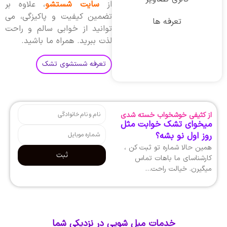
از
سایت شستشو
، علاوه بر
تضمین کیفیت و پاکیزگی، می
تعرفه ها
توانید از خوابی سالم و راحت
لذت ببرید. همراه ما باشید.
تعرفه شستشوی تشک
از کثیفی خوشخواب خسته شدی
میخوای تشک خوابت مثل
روز اول نو بشه؟
همین حالا شماره تو ثبت کن ،
ثبت
کارشناسای ما باهات تماس
میگیرن. خیالت راحت…
خدمات مبل شویی در نزدیکی شما