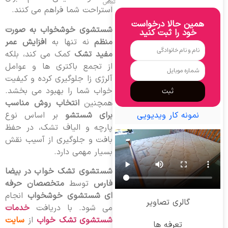
تماس
استراحت شما فراهم می کنند.
همین حالا درخواست
شستشوی خوشخواب به صورت
خود را ثبت کنید
منظم
نه تنها به
افزایش عمر
مفید تشک
کمک می کند، بلکه
از تجمع باکتری ها و عوامل
آلرژی زا جلوگیری کرده و کیفیت
خواب شما را بهبود می بخشد.
ثبت
همچنین
انتخاب روش مناسب
برای شستشو
بر اساس نوع
نمونه کار ویدیویی
پارچه و الیاف تشک، در حفظ
بافت و جلوگیری از آسیب نقش
بسیار مهمی دارد.
شستشوی تشک خواب در بیضا
فارس
توسط
متخصصان حرفه
ای شستشوی خوشخواب
انجام
گالری تصاویر
می شود. با دریافت
خدمات
شستشوی تشک خواب
از
سایت
تعرفه ها