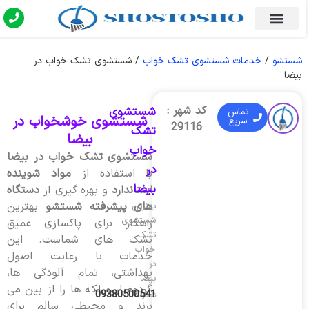
شستشو
/
خدمات شستشوی تشک خواب
/
شستشوی تشک خواب در
بیضا
کد شهر :
شستشوی
تماس
شستشوی خوشخواب در
سریع
29116
تشک
بیضا
خواب
شستشوی تشک خواب در بیضا
در
با استفاده از
مواد شوینده
بیضا
استاندارد
و بهره گیری از
دستگاه
های پیشرفته شستشو
بهترین
بهترین
شستشوی
راهکار برای پاکسازی عمیق
تشک
تشک های شماست. این
خواب
خدمات با رعایت اصول
در
بهداشتی، تمام آلودگی ها،
بیضا
گردوغبار و لکه ها را از بین می
09380500541
شماره
برند و محیطی سالم برای