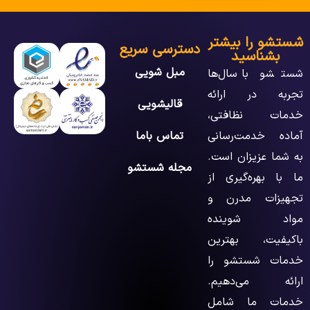
شستشو را بیشتر
دسترسی سریع
بشناسید
مبل شویی
شستشو با سال‌ها
تجربه در ارائه
قالیشویی
خدمات نظافتی،
آماده خدمت‌رسانی
تماس باما
به شما عزیزان است.
مجله شستشو
ما با بهره‌گیری از
تجهیزات مدرن و
مواد شوینده
باکیفیت، بهترین
خدمات شستشو را
ارائه می‌دهیم.
خدمات ما شامل