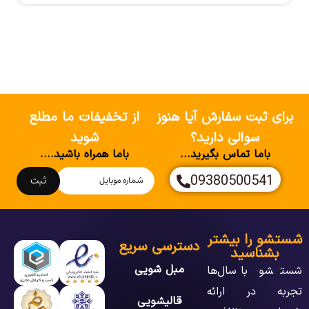
برای ثبت سفارش آیا هنوز
از تخفیفات ما مطلع
سوالی دارید؟
شوید
باما تماس بگیرید...
باما همراه باشید....
09380500541
ثبت
شستشو را بیشتر
دسترسی سریع
بشناسید
مبل شویی
شستشو با سال‌ها
تجربه در ارائه
قالیشویی