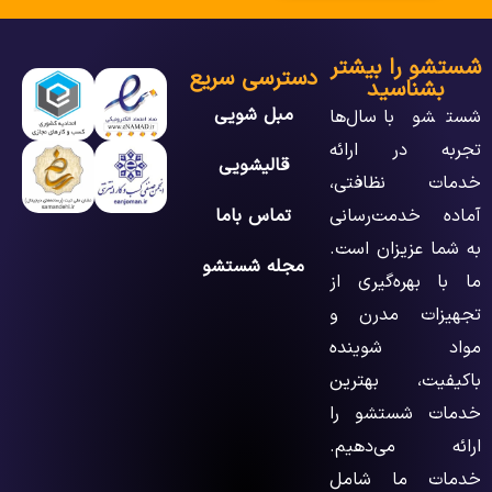
شستشو را بیشتر
دسترسی سریع
بشناسید
مبل شویی
شستشو با سال‌ها
تجربه در ارائه
قالیشویی
خدمات نظافتی،
آماده خدمت‌رسانی
تماس باما
به شما عزیزان است.
مجله شستشو
ما با بهره‌گیری از
تجهیزات مدرن و
مواد شوینده
باکیفیت، بهترین
خدمات شستشو را
ارائه می‌دهیم.
خدمات ما شامل