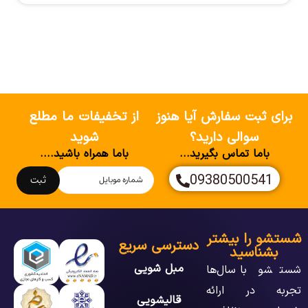
برای ثبت سفارش آیا هنوز
از تخفیفات ما مطلع
سوالی دارید؟
شوید
باما تماس بگیرید...
باما همراه باشید....
09380500541
ثبت
شستشو را بیشتر
دسترسی سریع
بشناسید
مبل شویی
شستشو با سال‌ها
تجربه در ارائه
قالیشویی