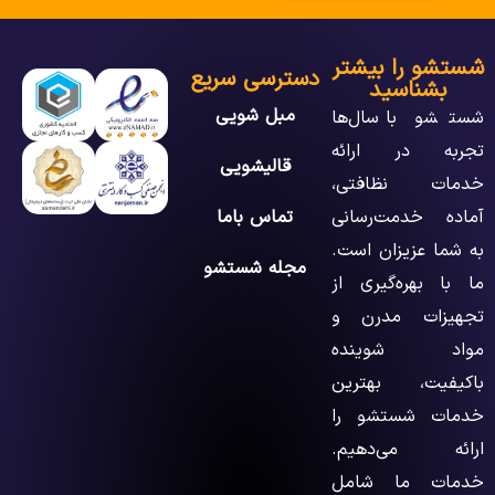
شستشو را بیشتر
دسترسی سریع
بشناسید
مبل شویی
شستشو با سال‌ها
تجربه در ارائه
قالیشویی
خدمات نظافتی،
آماده خدمت‌رسانی
تماس باما
به شما عزیزان است.
مجله شستشو
ما با بهره‌گیری از
تجهیزات مدرن و
مواد شوینده
باکیفیت، بهترین
خدمات شستشو را
ارائه می‌دهیم.
خدمات ما شامل