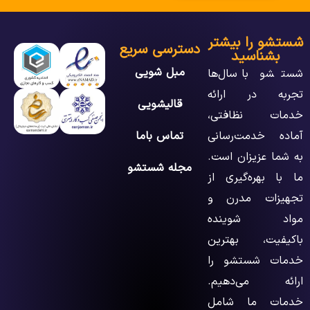
شستشو را بیشتر
دسترسی سریع
بشناسید
مبل شویی
شستشو با سال‌ها
تجربه در ارائه
قالیشویی
خدمات نظافتی،
آماده خدمت‌رسانی
تماس باما
به شما عزیزان است.
مجله شستشو
ما با بهره‌گیری از
تجهیزات مدرن و
مواد شوینده
باکیفیت، بهترین
خدمات شستشو را
ارائه می‌دهیم.
خدمات ما شامل