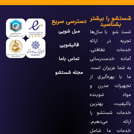
شستشو را بیشتر
دسترسی سریع
بشناسید
مبل شویی
شستشو با سال‌ها
تجربه در ارائه
قالیشویی
خدمات نظافتی،
آماده خدمت‌رسانی
تماس باما
به شما عزیزان است.
مجله شستشو
ما با بهره‌گیری از
تجهیزات مدرن و
مواد شوینده
باکیفیت، بهترین
خدمات شستشو را
ارائه می‌دهیم.
خدمات ما شامل